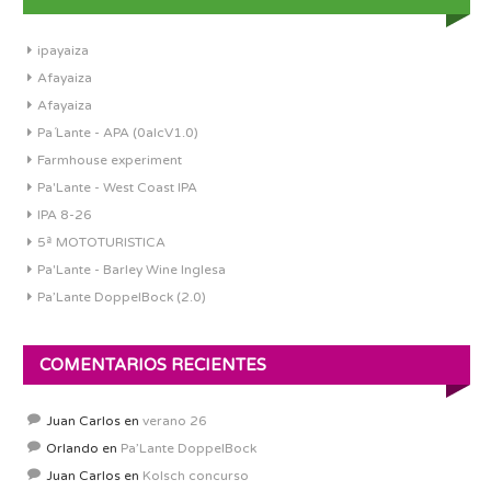
ipayaiza
Afayaiza
Afayaiza
Pa´Lante - APA (0alcV1.0)
Farmhouse experiment
Pa'Lante - West Coast IPA
IPA 8-26
5ª MOTOTURISTICA
Pa'Lante - Barley Wine Inglesa
Pa’Lante DoppelBock (2.0)
COMENTARIOS RECIENTES
Juan Carlos
en
verano 26
Orlando
en
Pa’Lante DoppelBock
Juan Carlos
en
Kolsch concurso