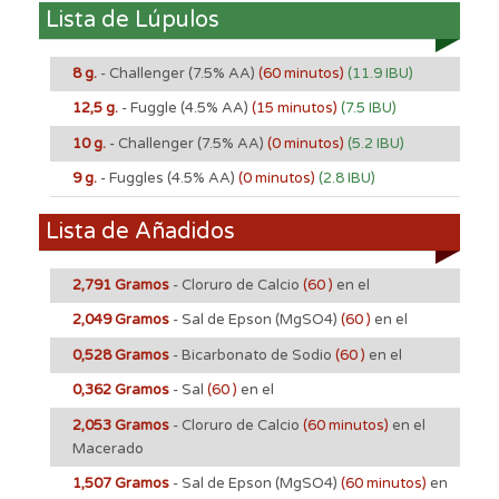
Lista de Lúpulos
8 g.
- Challenger
(7.5% AA)
(60 minutos)
(11.9 IBU)
12,5 g.
- Fuggle
(4.5% AA)
(15 minutos)
(7.5 IBU)
10 g.
- Challenger
(7.5% AA)
(0 minutos)
(5.2 IBU)
9 g.
- Fuggles
(4.5% AA)
(0 minutos)
(2.8 IBU)
Lista de Añadidos
2,791 Gramos
- Cloruro de Calcio
(60 )
en el
2,049 Gramos
- Sal de Epson (MgSO4)
(60 )
en el
0,528 Gramos
- Bicarbonato de Sodio
(60 )
en el
0,362 Gramos
- Sal
(60 )
en el
2,053 Gramos
- Cloruro de Calcio
(60 minutos)
en el
Macerado
1,507 Gramos
- Sal de Epson (MgSO4)
(60 minutos)
en