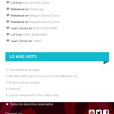
L.R.S
en
KOLSCH EG 2025
Makakuel
en
Doble ipa
Makakuel
en
Belgian blond (Clon)
Makakuel
en
Belgian blond (Clon)
Juan Carlos
en
6091 MUEVEMIL
L.R.S
en
6091 MUEVEMIL
Juan Carlos
en
1906
LO MÁS VISTO
Calculadora de agua
Recetas APA para el concurso HomeBrewer.es
El arroz en la cerveza
DryHop
Lúpulo temprano o First Wort Hop
Todos los derechos reservados
ChangeLog