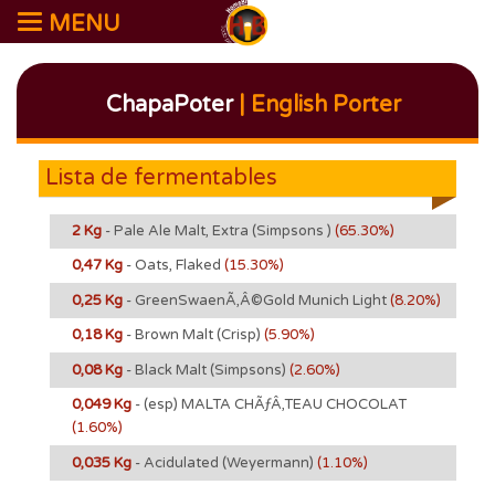
MENU
ChapaPoter
| English Porter
Lista de fermentables
2 Kg
- Pale Ale Malt, Extra (Simpsons )
(65.30%)
0,47 Kg
- Oats, Flaked
(15.30%)
0,25 Kg
- GreenSwaenÃ‚Â©Gold Munich Light
(8.20%)
0,18 Kg
- Brown Malt (Crisp)
(5.90%)
0,08 Kg
- Black Malt (Simpsons)
(2.60%)
0,049 Kg
- (esp) MALTA CHÃƒÂ‚TEAU CHOCOLAT
(1.60%)
0,035 Kg
- Acidulated (Weyermann)
(1.10%)