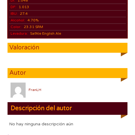
DI:
1.048
DF:
1.013
IBU:
27.4
Alcohol:
4.70%
Color:
23.31 SRM
Levadura:
SafAle English Ale
Valoración
Autor
FranLH
Descripción del autor
No hay ninguna descripción aún