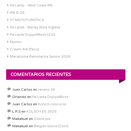
Pa'Lante - West Coast IPA
IPA 8-26
5ª MOTOTURISTICA
Pa'Lante - Barley Wine Inglesa
Pa’Lante DoppelBock (2.0)
Ebulon
Cream Ale (Facu)
Marabunta Remolacha Saison 2026
COMENTARIOS RECIENTES
Juan Carlos
en
verano 26
Orlando
en
Pa’Lante DoppelBock
Juan Carlos
en
Kolsch concurso
L.R.S
en
KOLSCH EG 2025
Makakuel
en
Doble ipa
Makakuel
en
Belgian blond (Clon)