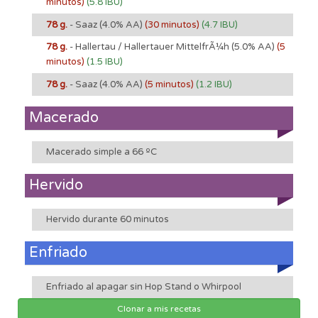
minutos)
(5.8 IBU)
78 g.
- Saaz
(4.0% AA)
(30 minutos)
(4.7 IBU)
78 g.
- Hallertau / Hallertauer MittelfrÃ¼h
(5.0% AA)
(5
minutos)
(1.5 IBU)
78 g.
- Saaz
(4.0% AA)
(5 minutos)
(1.2 IBU)
Macerado
Macerado simple a 66 ºC
Hervido
Hervido durante 60 minutos
Enfriado
Enfriado al apagar sin Hop Stand o Whirpool
Clonar a mis recetas