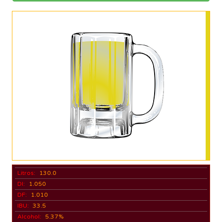
Litros:
130.0
DI:
1.050
DF:
1.010
IBU:
33.5
Alcohol:
5.37%