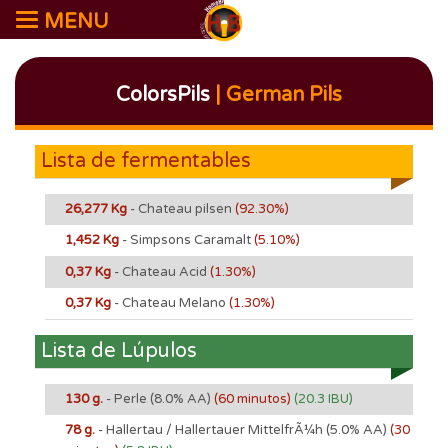
MENU
ColorsPils
| German Pils
Lista de fermentables
26,277 Kg
- Chateau pilsen
(92.30%)
1,452 Kg
- Simpsons Caramalt
(5.10%)
0,37 Kg
- Chateau Acid
(1.30%)
0,37 Kg
- Chateau Melano
(1.30%)
Lista de Lúpulos
130 g.
- Perle
(8.0% AA)
(60 minutos)
(20.3 IBU)
78 g.
- Hallertau / Hallertauer MittelfrÃ¼h
(5.0% AA)
(30