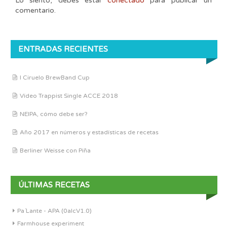
Lo siento, debes estar
conectado
para publicar un
comentario.
ENTRADAS RECIENTES
I Ciruelo BrewBand Cup
Vídeo Trappist Single ACCE 2018
NEIPA, cómo debe ser?
Año 2017 en números y estadísticas de recetas
Berliner Weisse con Piña
ÚLTIMAS RECETAS
Pa´Lante - APA (0alcV1.0)
Farmhouse experiment