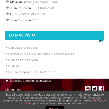
Makakuel
en
Belgian blond (Clon)
Juan Carlos
en
6091 MUEVEMIL
L.R.S
en
6091 MUEVEMIL
Juan Carlos
en
1906
LO MÁS VISTO
Calculadora de agua
Recetas APA para el concurso HomeBrewer.es
El arroz en la cerveza
DryHop
Lúpulo temprano o First Wort Hop
Todos los derechos reservados
ChangeLog
Este sitio web utiliza cookies para que usted tenga la mejor experiencia de
usuario. Si continúa navegando está dando su consentimiento para la
aceptación de las mencionadas cookies y la aceptación de nuestra
política de
cookies
, pinche el enlace para mayor información.