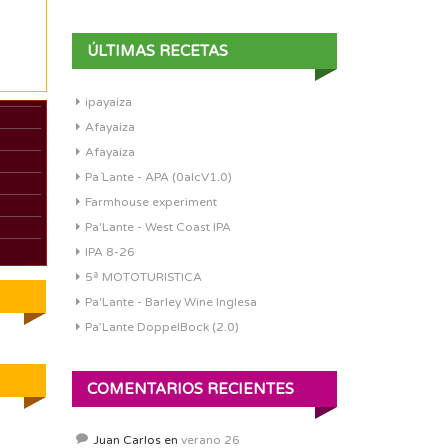
ÚLTIMAS RECETAS
ipayaiza
Afayaiza
Afayaiza
Pa´Lante - APA (0alcV1.0)
Farmhouse experiment
Pa'Lante - West Coast IPA
IPA 8-26
5ª MOTOTURISTICA
Pa'Lante - Barley Wine Inglesa
Pa’Lante DoppelBock (2.0)
COMENTARIOS RECIENTES
Juan Carlos
en
verano 26