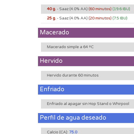
40 g.
- Saaz
(4.0% AA)
(60 minutos)
(19.6 IBU)
25 g.
- Saaz
(4.0% AA)
(20 minutos)
(7.5 IBU)
Macerado
Macerado simple a 64 ºC
Hervido
Hervido durante 60 minutos
Enfriado
Enfriado al apagar sin Hop Stand o Whirpool
Perfil de agua deseado
Calcio (CA):
75.0