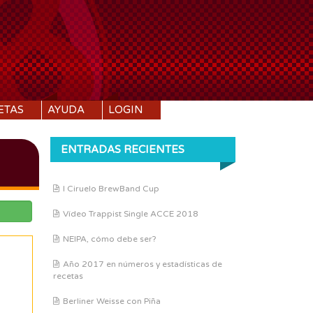
ETAS
AYUDA
LOGIN
ENTRADAS RECIENTES
I Ciruelo BrewBand Cup
Vídeo Trappist Single ACCE 2018
NEIPA, cómo debe ser?
Año 2017 en números y estadísticas de
recetas
Berliner Weisse con Piña