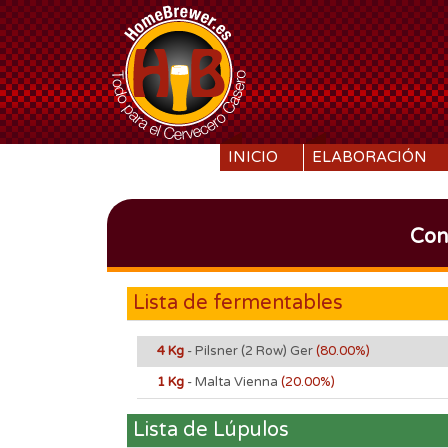
SKIP TO CONTENT
INICIO
ELABORACIÓN
Conf
Lista de fermentables
4 Kg
- Pilsner (2 Row) Ger
(80.00%)
1 Kg
- Malta Vienna
(20.00%)
Lista de Lúpulos