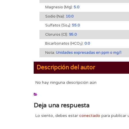
Magnesio (Mg):
5.0
Sodio (Na):
10.0
Sulfatos (So
):
55.0
4
Cloruros (Cl):
95.0
Bicarbonatos (HCO
):
0.0
3
Nota:
Unidades expresadas en ppm o mg/l
Descripción del autor
No hay ninguna descripción aún
Deja una respuesta
Lo siento, debes estar
conectado
para publicar 