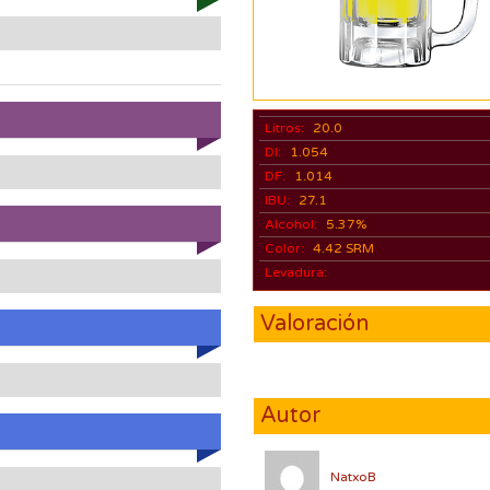
Litros:
20.0
DI:
1.054
DF:
1.014
IBU:
27.1
Alcohol:
5.37%
Color:
4.42 SRM
Levadura:
Valoración
Autor
NatxoB