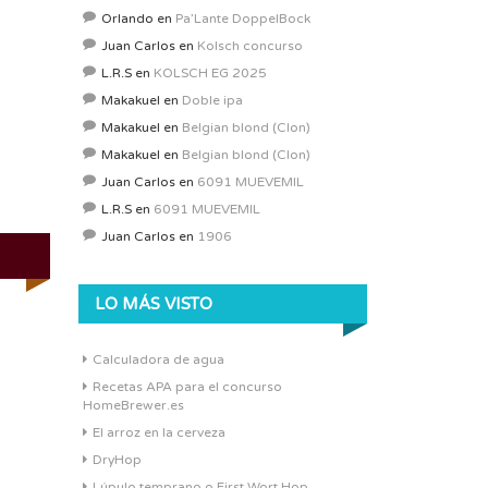
Orlando
en
Pa’Lante DoppelBock
Juan Carlos
en
Kolsch concurso
L.R.S
en
KOLSCH EG 2025
Makakuel
en
Doble ipa
Makakuel
en
Belgian blond (Clon)
Makakuel
en
Belgian blond (Clon)
Juan Carlos
en
6091 MUEVEMIL
L.R.S
en
6091 MUEVEMIL
Juan Carlos
en
1906
LO MÁS VISTO
Calculadora de agua
Recetas APA para el concurso
HomeBrewer.es
El arroz en la cerveza
DryHop
Lúpulo temprano o First Wort Hop