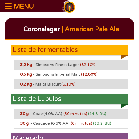
MENU
Coronalager
| American Pale Ale
Lista de fermentables
3,2 Kg
- Simpsons Finest Lager
(82.10%)
0,5 Kg
- Simpsons Imperial Malt
(12.80%)
0,2 Kg
- Malta Biscuit
(5.10%)
Lista de Lúpulos
30 g.
- Saaz
(4.0% AA)
(30 minutos)
(14.8 IBU)
30 g.
- Cascade
(6.6% AA)
(0 minutos)
(13.2 IBU)
Macerado