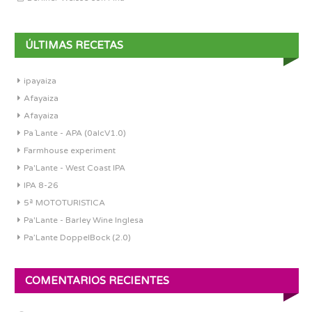
ÚLTIMAS RECETAS
ipayaiza
Afayaiza
Afayaiza
Pa´Lante - APA (0alcV1.0)
Farmhouse experiment
Pa'Lante - West Coast IPA
IPA 8-26
5ª MOTOTURISTICA
Pa'Lante - Barley Wine Inglesa
Pa’Lante DoppelBock (2.0)
COMENTARIOS RECIENTES