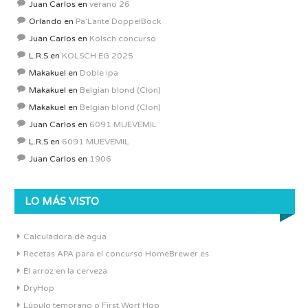
Juan Carlos
en
verano 26
Orlando
en
Pa’Lante DoppelBock
Juan Carlos
en
Kolsch concurso
L.R.S
en
KOLSCH EG 2025
Makakuel
en
Doble ipa
Makakuel
en
Belgian blond (Clon)
Makakuel
en
Belgian blond (Clon)
Juan Carlos
en
6091 MUEVEMIL
L.R.S
en
6091 MUEVEMIL
Juan Carlos
en
1906
LO MÁS VISTO
Calculadora de agua
Recetas APA para el concurso HomeBrewer.es
El arroz en la cerveza
DryHop
Lúpulo temprano o First Wort Hop