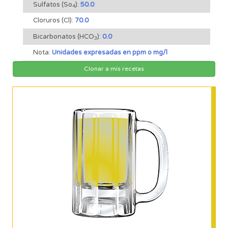
Sulfatos (So
):
50.0
4
Cloruros (Cl):
70.0
Bicarbonatos (HCO
):
0.0
3
Nota:
Unidades expresadas en ppm o mg/l
Clonar a mis recetas