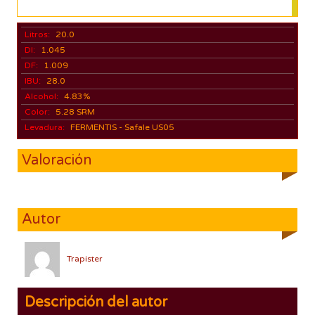
Litros:
20.0
DI:
1.045
DF:
1.009
IBU:
28.0
Alcohol:
4.83%
Color:
5.28 SRM
Levadura:
FERMENTIS - Safale US05
Valoración
Autor
Trapister
Descripción del autor