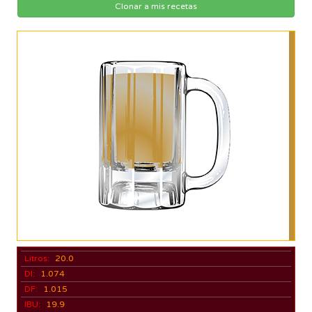
Clonar a mis recetas
Litros:
20.0
DI:
1.074
DF:
1.015
IBU:
19.9