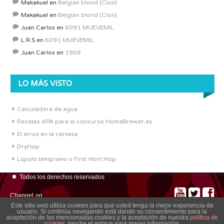
Makakuel
en
Belgian blond (Clon)
Makakuel
en
Belgian blond (Clon)
Juan Carlos
en
6091 MUEVEMIL
L.R.S
en
6091 MUEVEMIL
Juan Carlos
en
1906
LO MÁS VISTO
Calculadora de agua
Recetas APA para el concurso HomeBrewer.es
El arroz en la cerveza
DryHop
Lúpulo temprano o First Wort Hop
Todos los derechos reservados
ChangeLog
Este sitio web utiliza cookies para que usted tenga la mejor experiencia de
usuario. Si continúa navegando está dando su consentimiento para la
aceptación de las mencionadas cookies y la aceptación de nuestra
política de
cookies
, pinche el enlace para mayor información.