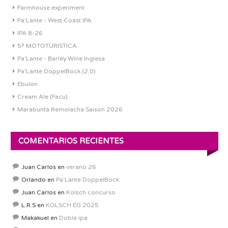
Farmhouse experiment
Pa'Lante - West Coast IPA
IPA 8-26
5ª MOTOTURISTICA
Pa'Lante - Barley Wine Inglesa
Pa’Lante DoppelBock (2.0)
Ebulon
Cream Ale (Facu)
Marabunta Remolacha Saison 2026
COMENTARIOS RECIENTES
Juan Carlos
en
verano 26
Orlando
en
Pa’Lante DoppelBock
Juan Carlos
en
Kolsch concurso
L.R.S
en
KOLSCH EG 2025
Makakuel
en
Doble ipa