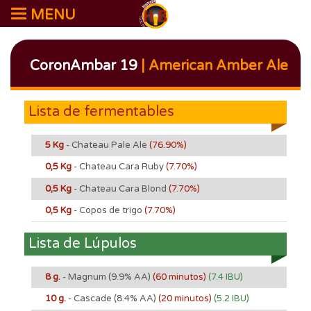
MENU
CoronAmbar 19
| American Amber Ale
Lista de fermentables
5 Kg
- Chateau Pale Ale
(76.90%)
0,5 Kg
- Chateau Cara Ruby
(7.70%)
0,5 Kg
- Chateau Cara Blond
(7.70%)
0,5 Kg
- Copos de trigo
(7.70%)
Lista de Lúpulos
8 g.
- Magnum
(9.9% AA)
(60 minutos)
(7.4 IBU)
10 g.
- Cascade
(8.4% AA)
(20 minutos)
(5.2 IBU)