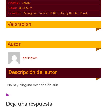
Alcohol:
7.92%
Color:
8.53 SRM
Levadura:
Mangrove Jack's - M36 - Liberty Bell Ale Yeast
Valoración
Autor
perlinguer
Descripción del autor
No hay ninguna descripción aún
Deja una respuesta