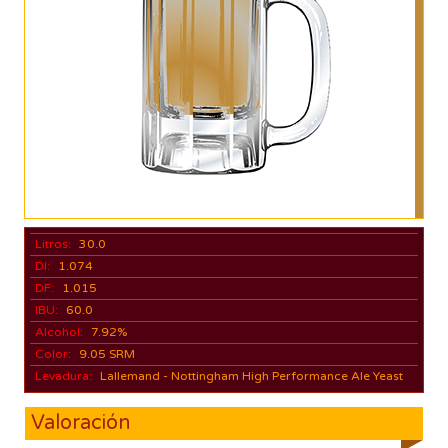
Litros:
30.0
DI:
1.074
DF:
1.015
IBU:
60.0
Alcohol:
7.92%
Color:
9.05 SRM
Levadura:
Lallemand - Nottingham High Performance Ale Yeast
Valoración