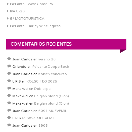
Pa'Lante - West Coast IPA
IPA 8-26
5ª MOTOTURISTICA
Pa'Lante - Barley Wine Inglesa
COMENTARIOS RECIENTES
Juan Carlos
en
verano 26
Orlando
en
Pa’Lante DoppelBock
Juan Carlos
en
Kolsch concurso
L.R.S
en
KOLSCH EG 2025
Makakuel
en
Doble ipa
Makakuel
en
Belgian blond (Clon)
Makakuel
en
Belgian blond (Clon)
Juan Carlos
en
6091 MUEVEMIL
L.R.S
en
6091 MUEVEMIL
Juan Carlos
en
1906