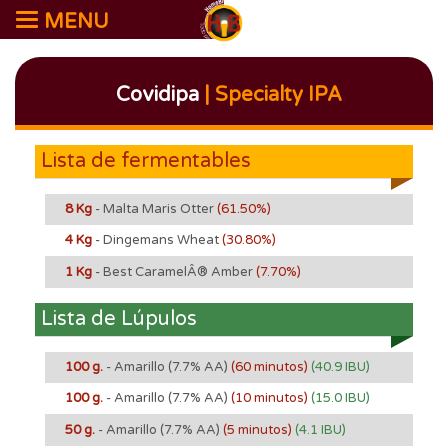
MENU
Covidipa
| Specialty IPA
Lista de fermentables
8 Kg
- Malta Maris Otter
(61.50%)
4 Kg
- Dingemans Wheat
(30.80%)
1 Kg
- Best CaramelÂ® Amber
(7.70%)
Lista de Lúpulos
100 g.
- Amarillo
(7.7% AA)
(60 minutos)
(40.9 IBU)
100 g.
- Amarillo
(7.7% AA)
(10 minutos)
(15.0 IBU)
50 g.
- Amarillo
(7.7% AA)
(5 minutos)
(4.1 IBU)