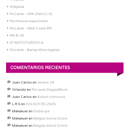
Afayaiza
Pa´Lante - APA (0alcV1.0)
Farmhouse experiment
Pa'Lante - West Coast IPA
IPA 8-26
5ª MOTOTURISTICA
Pa'Lante - Barley Wine Inglesa
COMENTARIOS RECIENTES
Juan Carlos
en
verano 26
Orlando
en
Pa’Lante DoppelBock
Juan Carlos
en
Kolsch concurso
L.R.S
en
KOLSCH EG 2025
Makakuel
en
Doble ipa
Makakuel
en
Belgian blond (Clon)
Makakuel
en
Belgian blond (Clon)