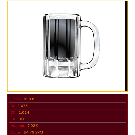
Litros:
850.0
DI:
1.073
DF:
1.014
IBU:
0.0
Alcohol:
7.92%
Color:
54.79 SRM