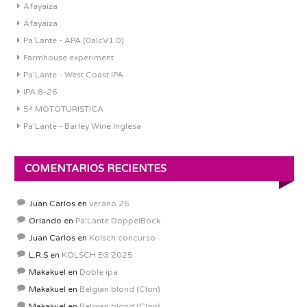
Afayaiza
Afayaiza
Pa´Lante - APA (0alcV1.0)
Farmhouse experiment
Pa'Lante - West Coast IPA
IPA 8-26
5ª MOTOTURISTICA
Pa'Lante - Barley Wine Inglesa
COMENTARIOS RECIENTES
Juan Carlos
en
verano 26
Orlando
en
Pa’Lante DoppelBock
Juan Carlos
en
Kolsch concurso
L.R.S
en
KOLSCH EG 2025
Makakuel
en
Doble ipa
Makakuel
en
Belgian blond (Clon)
Makakuel
en
Belgian blond (Clon)