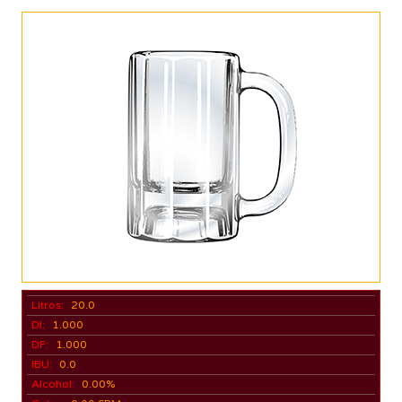
Litros:
20.0
DI:
1.000
DF:
1.000
IBU:
0.0
Alcohol:
0.00%