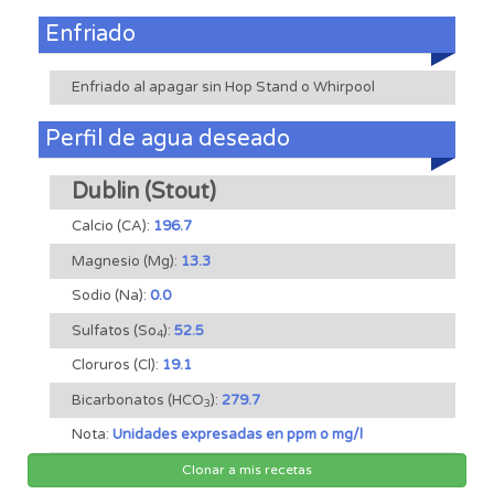
Enfriado
Enfriado al apagar sin Hop Stand o Whirpool
Perfil de agua deseado
Dublin (Stout)
Calcio (CA):
196.7
Magnesio (Mg):
13.3
Sodio (Na):
0.0
Sulfatos (So
):
52.5
4
Cloruros (Cl):
19.1
Bicarbonatos (HCO
):
279.7
3
Nota:
Unidades expresadas en ppm o mg/l
Clonar a mis recetas