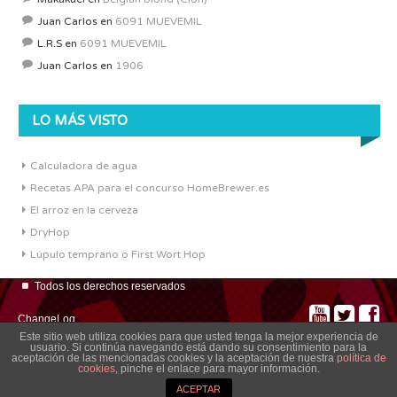
Juan Carlos
en
6091 MUEVEMIL
L.R.S
en
6091 MUEVEMIL
Juan Carlos
en
1906
LO MÁS VISTO
Calculadora de agua
Recetas APA para el concurso HomeBrewer.es
El arroz en la cerveza
DryHop
Lúpulo temprano o First Wort Hop
Todos los derechos reservados
ChangeLog
Este sitio web utiliza cookies para que usted tenga la mejor experiencia de
usuario. Si continúa navegando está dando su consentimiento para la
aceptación de las mencionadas cookies y la aceptación de nuestra
política de
cookies
, pinche el enlace para mayor información.
ACEPTAR