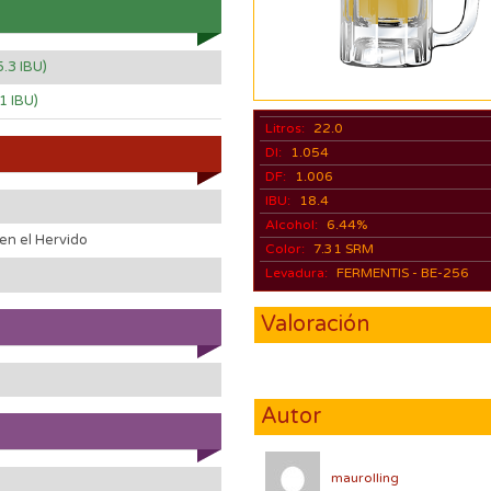
5.3 IBU)
.1 IBU)
Litros:
22.0
DI:
1.054
DF:
1.006
IBU:
18.4
Alcohol:
6.44%
en el Hervido
Color:
7.31 SRM
Levadura:
FERMENTIS - BE-256
Valoración
Autor
maurolling