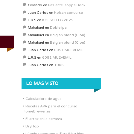
Orlando
en
Pa’Lante DoppelBock
Juan Carlos
en
Kolsch concurso
L.R.S
en
KOLSCH EG 2025
Makakuel
en
Doble ipa
Makakuel
en
Belgian blond (Clon)
Makakuel
en
Belgian blond (Clon)
Juan Carlos
en
6091 MUEVEMIL
L.R.S
en
6091 MUEVEMIL
Juan Carlos
en
1906
LO MÁS VISTO
Calculadora de agua
Recetas APA para el concurso
HomeBrewer.es
El arroz en la cerveza
DryHop
Lúpulo temprano o First Wort Hop