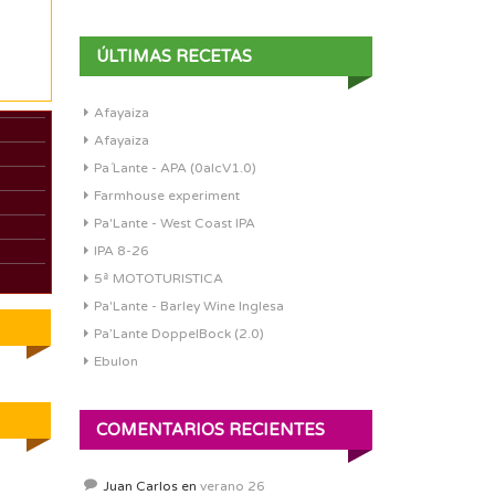
ÚLTIMAS RECETAS
Afayaiza
Afayaiza
Pa´Lante - APA (0alcV1.0)
Farmhouse experiment
Pa'Lante - West Coast IPA
IPA 8-26
5ª MOTOTURISTICA
Pa'Lante - Barley Wine Inglesa
Pa’Lante DoppelBock (2.0)
Ebulon
COMENTARIOS RECIENTES
Juan Carlos
en
verano 26