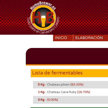
SKIP TO CONTENT
INICIO
ELABORACIÓN
Lista de fermentables
5 Kg
- Chateau pilsen
(83.30%)
1 Kg
- Chateau Cara Ruby
(16.70%)
0 Kg
-
(0.00%)