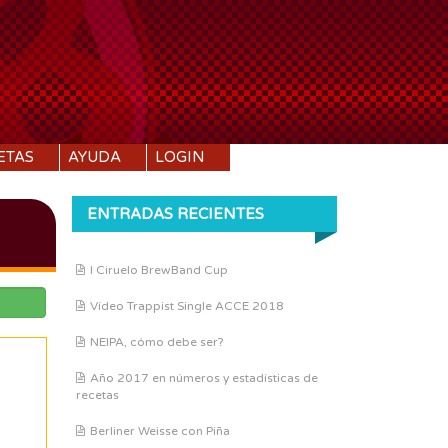
ETAS
AYUDA
LOGIN
ENTRADAS RECIENTES
I Ciruelo BrewBand Cup
Vídeo Trappist Single ACCE 2018
NEIPA, cómo debe ser?
Año 2017 en números y estadísticas de
recetas
Berliner Weisse con Piña