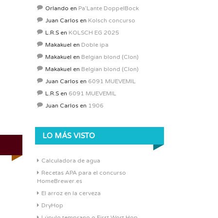
Orlando
en
Pa’Lante DoppelBock
Juan Carlos
en
Kolsch concurso
L.R.S
en
KOLSCH EG 2025
Makakuel
en
Doble ipa
Makakuel
en
Belgian blond (Clon)
Makakuel
en
Belgian blond (Clon)
Juan Carlos
en
6091 MUEVEMIL
L.R.S
en
6091 MUEVEMIL
Juan Carlos
en
1906
LO MÁS VISTO
Calculadora de agua
Recetas APA para el concurso
HomeBrewer.es
El arroz en la cerveza
DryHop
Lúpulo temprano o First Wort Hop