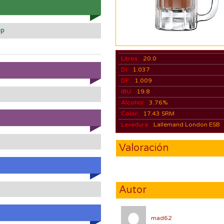
op
Litros:
20.0
DI:
1.037
DF:
1.009
IBU:
19.8
Alcohol:
3.76%
Color:
17.43 SRM
Levadura:
Lallemand London ESB
Valoración
Autor
mad62