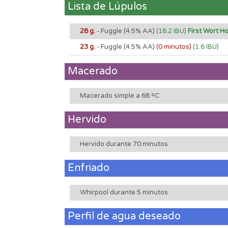
Lista de Lúpulos
28 g.
- Fuggle
(4.5% AA)
(18.2 IBU)
First Wort H
23 g.
- Fuggle
(4.5% AA)
(0 minutos)
(1.6 IBU)
Macerado
Macerado simple a 68 ºC
Hervido
Hervido durante 70 minutos
Enfriado
Whirpool durante 5 minutos
Perfil de agua deseado