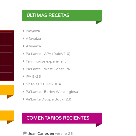
ÚLTIMAS RECETAS
ipayaiza
Afayaiza
Afayaiza
Pa´Lante - APA (0alcV1.0)
Farmhouse experiment
Pa'Lante - West Coast IPA
IPA 8-26
5ª MOTOTURISTICA
Pa'Lante - Barley Wine Inglesa
Pa’Lante DoppelBock (2.0)
COMENTARIOS RECIENTES
Juan Carlos
en
verano 26