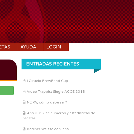
ETAS
AYUDA
LOGIN
ENTRADAS RECIENTES
I Ciruelo BrewBand Cup
Vídeo Trappist Single ACCE 2018
NEIPA, cómo debe ser?
Año 2017 en números y estadísticas de
recetas
Berliner Weisse con Piña