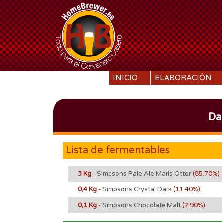
SKIP TO CONTENT
INICIO
ELABORACIÓN
Da
Lista de fermentables
3 Kg
- Simpsons Pale Ale Maris Otter
(85.70%)
0,4 Kg
- Simpsons Crystal Dark
(11.40%)
0,1 Kg
- Simpsons Chocolate Malt
(2.90%)