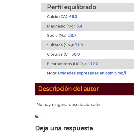
Perfil equilibrado
Calcio (CA):
49.2
Magnesio (Mg):
5.4
Sodio (Na):
38.7
Sulfatos (So
):
51.3
4
Cloruros (Cl):
58.9
Bicarbonatos (HCO
):
112.0
3
Nota:
Unidades expresadas en ppm o mg/l
Descripción del autor
No hay ninguna descripción aún
Deja una respuesta