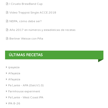
I Ciruelo BrewBand Cup
Vídeo Trappist Single ACCE 2018
NEIPA, cómo debe ser?
Año 2017 en números y estadísticas de recetas
Berliner Weisse con Piña
ÚLTIMAS RECETAS
ipayaiza
Afayaiza
Afayaiza
Pa´Lante - APA (0alcV1.0)
Farmhouse experiment
Pa'Lante - West Coast IPA
IPA 8-26