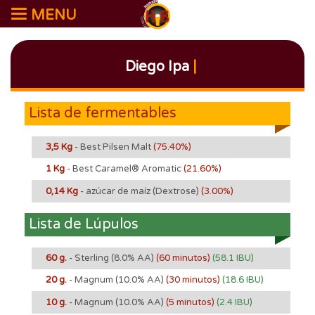
MENU
Diego Ipa
|
Lista de fermentables
3,5 Kg
- Best Pilsen Malt
(75.40%)
1 Kg
- Best Caramel® Aromatic
(21.60%)
0,14 Kg
- azúcar de maíz (Dextrose)
(3.00%)
Lista de Lúpulos
60 g.
- Sterling
(8.0% AA)
(60 minutos)
(58.1 IBU)
20 g.
- Magnum
(10.0% AA)
(30 minutos)
(18.6 IBU)
10 g.
- Magnum
(10.0% AA)
(5 minutos)
(2.4 IBU)