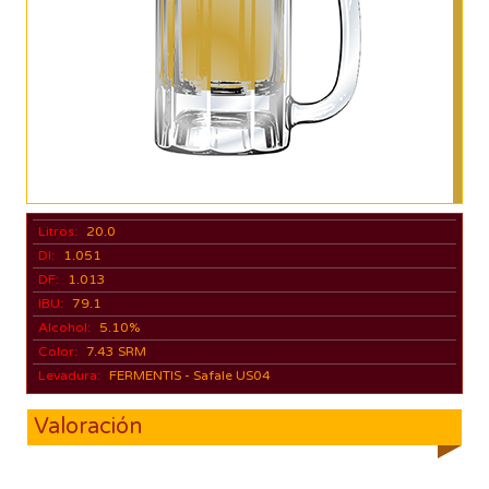
Litros:
20.0
DI:
1.051
DF:
1.013
IBU:
79.1
Alcohol:
5.10%
Color:
7.43 SRM
Levadura:
FERMENTIS - Safale US04
Valoración