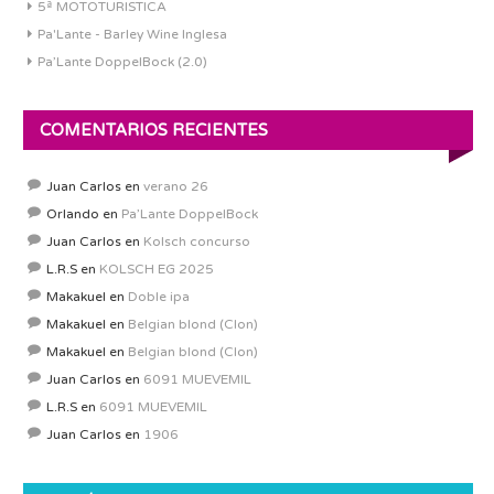
5ª MOTOTURISTICA
Pa'Lante - Barley Wine Inglesa
Pa’Lante DoppelBock (2.0)
COMENTARIOS RECIENTES
Juan Carlos
en
verano 26
Orlando
en
Pa’Lante DoppelBock
Juan Carlos
en
Kolsch concurso
L.R.S
en
KOLSCH EG 2025
Makakuel
en
Doble ipa
Makakuel
en
Belgian blond (Clon)
Makakuel
en
Belgian blond (Clon)
Juan Carlos
en
6091 MUEVEMIL
L.R.S
en
6091 MUEVEMIL
Juan Carlos
en
1906