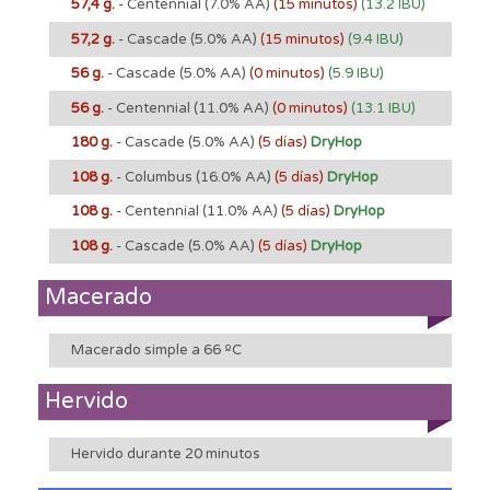
57,4 g.
- Centennial
(7.0% AA)
(15 minutos)
(13.2 IBU)
57,2 g.
- Cascade
(5.0% AA)
(15 minutos)
(9.4 IBU)
56 g.
- Cascade
(5.0% AA)
(0 minutos)
(5.9 IBU)
56 g.
- Centennial
(11.0% AA)
(0 minutos)
(13.1 IBU)
180 g.
- Cascade
(5.0% AA)
(5 días)
DryHop
108 g.
- Columbus
(16.0% AA)
(5 días)
DryHop
108 g.
- Centennial
(11.0% AA)
(5 días)
DryHop
108 g.
- Cascade
(5.0% AA)
(5 días)
DryHop
Macerado
Macerado simple a 66 ºC
Hervido
Hervido durante 20 minutos