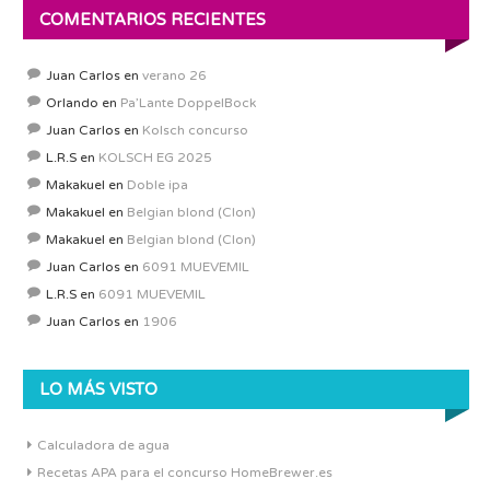
COMENTARIOS RECIENTES
Juan Carlos
en
verano 26
Orlando
en
Pa’Lante DoppelBock
Juan Carlos
en
Kolsch concurso
L.R.S
en
KOLSCH EG 2025
Makakuel
en
Doble ipa
Makakuel
en
Belgian blond (Clon)
Makakuel
en
Belgian blond (Clon)
Juan Carlos
en
6091 MUEVEMIL
L.R.S
en
6091 MUEVEMIL
Juan Carlos
en
1906
LO MÁS VISTO
Calculadora de agua
Recetas APA para el concurso HomeBrewer.es