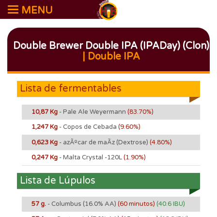
MENU
Double Brewer Double IPA (IPADay) (Clon)
| Double IPA
Lista de fermentables
10,87 Kg
- Pale Ale Weyermann
(83.70%)
1,247 Kg
- Copos de Cebada
(9.60%)
0,623 Kg
- azÃºcar de maÃ­z (Dextrose)
(4.80%)
0,247 Kg
- Malta Crystal -120L
(1.90%)
Lista de Lúpulos
57 g.
- Columbus
(16.0% AA)
(60 minutos)
(40.6 IBU)