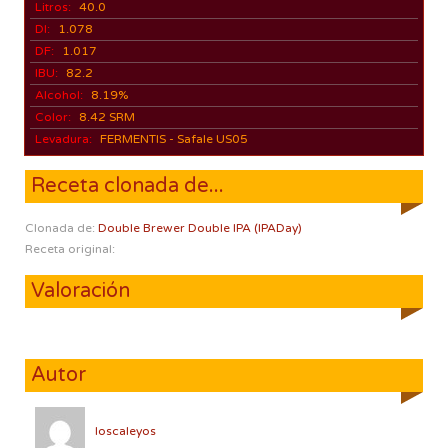
Litros:
40.0
DI:
1.078
DF:
1.017
IBU:
82.2
Alcohol:
8.19%
Color:
8.42 SRM
Levadura:
FERMENTIS - Safale US05
Receta clonada de...
Clonada de:
Double Brewer Double IPA (IPADay)
Receta original:
Valoración
Autor
loscaleyos