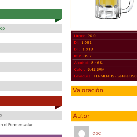
Hop
Litros:
20.0
DI:
1.081
DF:
1.018
IBU:
89.7
Alcohol:
8.46%
Color:
6.42 SRM
Levadura:
FERMENTIS - Safale US
Valoración
Autor
do
en el Fermentador
OGC