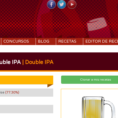
CONCURSOS
BLOG
RECETAS
EDITOR DE REC
uble IPA
| Double IPA
Clonar a mis recetas
mise
(77.30%)