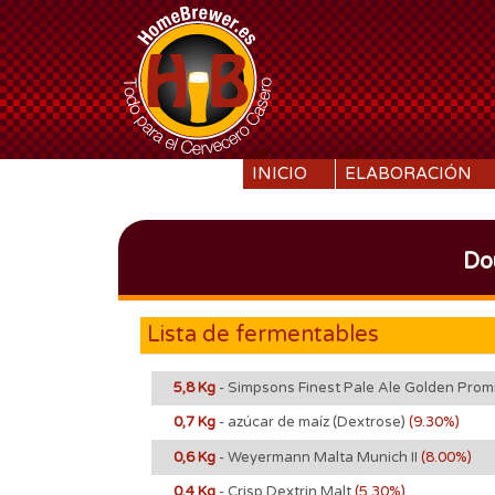
SKIP TO CONTENT
INICIO
ELABORACIÓN
Do
Lista de fermentables
5,8 Kg
- Simpsons Finest Pale Ale Golden Pro
0,7 Kg
- azúcar de maíz (Dextrose)
(9.30%)
0,6 Kg
- Weyermann Malta Munich II
(8.00%)
0,4 Kg
- Crisp Dextrin Malt
(5.30%)