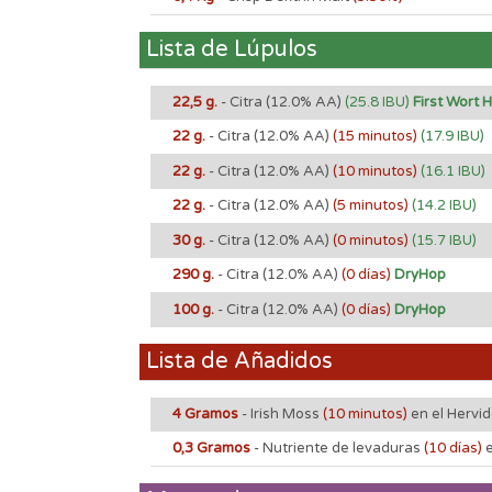
Lista de Lúpulos
22,5 g.
- Citra
(12.0% AA)
(25.8 IBU)
First Wort 
22 g.
- Citra
(12.0% AA)
(15 minutos)
(17.9 IBU)
22 g.
- Citra
(12.0% AA)
(10 minutos)
(16.1 IBU)
22 g.
- Citra
(12.0% AA)
(5 minutos)
(14.2 IBU)
30 g.
- Citra
(12.0% AA)
(0 minutos)
(15.7 IBU)
290 g.
- Citra
(12.0% AA)
(0 días)
DryHop
100 g.
- Citra
(12.0% AA)
(0 días)
DryHop
Lista de Añadidos
4 Gramos
- Irish Moss
(10 minutos)
en el Hervi
0,3 Gramos
- Nutriente de levaduras
(10 días)