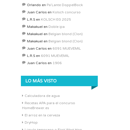
Orlando
en
Pa’Lante DoppelBock
Juan Carlos
en
Kolsch concurso
L.R.S
en
KOLSCH EG 2025
Makakuel
en
Doble ipa
Makakuel
en
Belgian blond (Clon)
Makakuel
en
Belgian blond (Clon)
Juan Carlos
en
6091 MUEVEMIL
L.R.S
en
6091 MUEVEMIL
Juan Carlos
en
1906
LO MÁS VISTO
Calculadora de agua
Recetas APA para el concurso
HomeBrewer.es
El arroz en la cerveza
DryHop
Lúpulo temprano o First Wort Hop