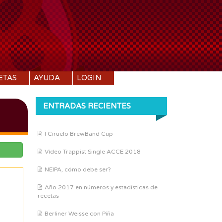
ETAS
AYUDA
LOGIN
ENTRADAS RECIENTES
I Ciruelo BrewBand Cup
Vídeo Trappist Single ACCE 2018
NEIPA, cómo debe ser?
Año 2017 en números y estadísticas de
recetas
Berliner Weisse con Piña