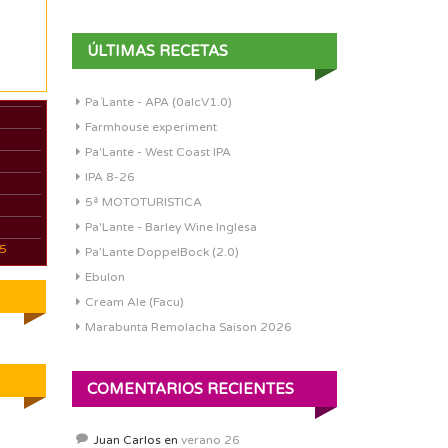
ÚLTIMAS RECETAS
Pa´Lante - APA (0alcV1.0)
Farmhouse experiment
Pa'Lante - West Coast IPA
IPA 8-26
5ª MOTOTURISTICA
Pa'Lante - Barley Wine Inglesa
05
Pa’Lante DoppelBock (2.0)
Ebulon
Cream Ale (Facu)
Marabunta Remolacha Saison 2026
COMENTARIOS RECIENTES
Juan Carlos
en
verano 26