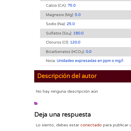
Calcio (CA):
75.0
Magnesio (Mg):
5.0
Sodio (Na):
25.0
Sulfatos (So
):
180.0
4
Cloruros (Cl):
120.0
Bicarbonatos (HCO
):
0.0
3
Nota:
Unidades expresadas en ppm o mg/l
Descripción del autor
No hay ninguna descripción aún
Deja una respuesta
Lo siento, debes estar
conectado
para publicar 