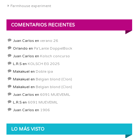
Farmhouse experiment
COMENTARIOS RECIENTES
Juan Carlos
en
verano 26
Orlando
en
Pa’Lante DoppelBock
Juan Carlos
en
Kolsch concurso
L.R.S
en
KOLSCH EG 2025
Makakuel
en
Doble ipa
Makakuel
en
Belgian blond (Clon)
Makakuel
en
Belgian blond (Clon)
Juan Carlos
en
6091 MUEVEMIL
L.R.S
en
6091 MUEVEMIL
Juan Carlos
en
1906
LO MÁS VISTO