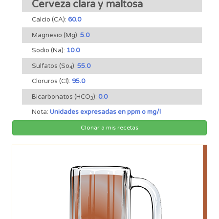
Cerveza clara y maltosa
Calcio (CA):
60.0
Magnesio (Mg):
5.0
Sodio (Na):
10.0
Sulfatos (So
):
55.0
4
Cloruros (Cl):
95.0
Bicarbonatos (HCO
):
0.0
3
Nota:
Unidades expresadas en ppm o mg/l
Clonar a mis recetas