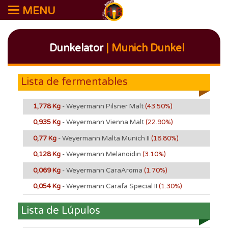
MENU
Dunkelator
| Munich Dunkel
Lista de fermentables
1,778 Kg
- Weyermann Pilsner Malt
(43.50%)
0,935 Kg
- Weyermann Vienna Malt
(22.90%)
0,77 Kg
- Weyermann Malta Munich II
(18.80%)
0,128 Kg
- Weyermann Melanoidin
(3.10%)
0,069 Kg
- Weyermann CaraAroma
(1.70%)
0,054 Kg
- Weyermann Carafa Special II
(1.30%)
Lista de Lúpulos