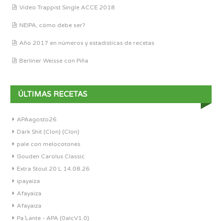
Vídeo Trappist Single ACCE 2018
NEIPA, cómo debe ser?
Año 2017 en números y estadísticas de recetas
Berliner Weisse con Piña
ÚLTIMAS RECETAS
APAagosto26
Dark Shit (Clon) (Clon)
pale con melocotones
Gouden Carolus Classic
Extra Stout 20 L 14.08.26
ipayaiza
Afayaiza
Afayaiza
Pa´Lante - APA (0alcV1.0)