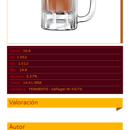
Litros:
16.6
DI:
1.052
DF:
1.012
IBU:
19.8
Alcohol:
5.37%
Color:
14.51 SRM
Levadura:
FERMENTIS - Saflager W-34/70
Valoración
Autor