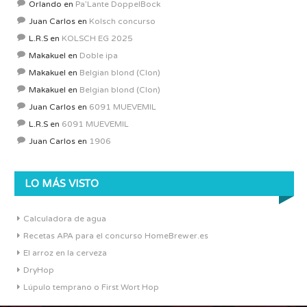
Orlando
en
Pa’Lante DoppelBock
Juan Carlos
en
Kolsch concurso
L.R.S
en
KOLSCH EG 2025
Makakuel
en
Doble ipa
Makakuel
en
Belgian blond (Clon)
Makakuel
en
Belgian blond (Clon)
Juan Carlos
en
6091 MUEVEMIL
L.R.S
en
6091 MUEVEMIL
Juan Carlos
en
1906
LO MÁS VISTO
Calculadora de agua
Recetas APA para el concurso HomeBrewer.es
El arroz en la cerveza
DryHop
Lúpulo temprano o First Wort Hop