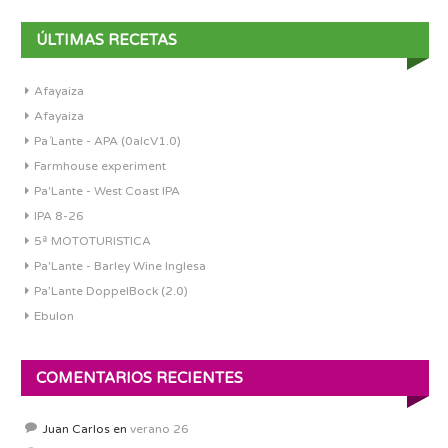
ÚLTIMAS RECETAS
Afayaiza
Afayaiza
Pa´Lante - APA (0alcV1.0)
Farmhouse experiment
Pa'Lante - West Coast IPA
IPA 8-26
5ª MOTOTURISTICA
Pa'Lante - Barley Wine Inglesa
Pa’Lante DoppelBock (2.0)
Ebulon
COMENTARIOS RECIENTES
Juan Carlos
en
verano 26