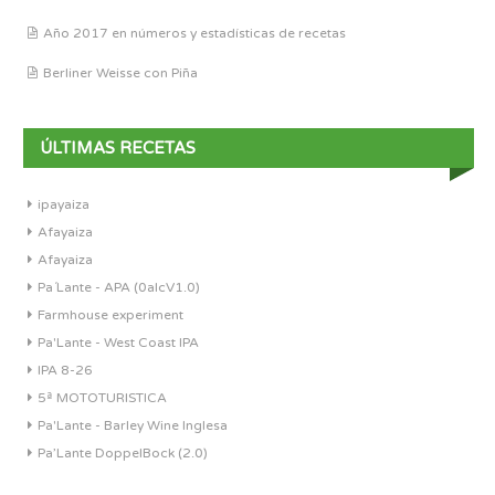
Año 2017 en números y estadísticas de recetas
Berliner Weisse con Piña
ÚLTIMAS RECETAS
ipayaiza
Afayaiza
Afayaiza
Pa´Lante - APA (0alcV1.0)
Farmhouse experiment
Pa'Lante - West Coast IPA
IPA 8-26
5ª MOTOTURISTICA
Pa'Lante - Barley Wine Inglesa
Pa’Lante DoppelBock (2.0)