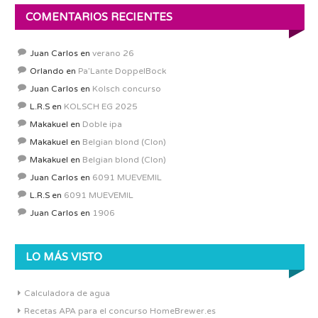
COMENTARIOS RECIENTES
Juan Carlos
en
verano 26
Orlando
en
Pa’Lante DoppelBock
Juan Carlos
en
Kolsch concurso
L.R.S
en
KOLSCH EG 2025
Makakuel
en
Doble ipa
Makakuel
en
Belgian blond (Clon)
Makakuel
en
Belgian blond (Clon)
Juan Carlos
en
6091 MUEVEMIL
L.R.S
en
6091 MUEVEMIL
Juan Carlos
en
1906
LO MÁS VISTO
Calculadora de agua
Recetas APA para el concurso HomeBrewer.es