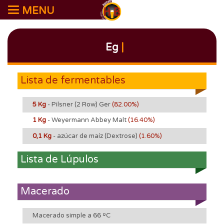
MENU
Eg
|
Lista de fermentables
5 Kg
- Pilsner (2 Row) Ger
(82.00%)
1 Kg
- Weyermann Abbey Malt
(16.40%)
0,1 Kg
- azúcar de maíz (Dextrose)
(1.60%)
Lista de Lúpulos
Macerado
Macerado simple a 66 ºC