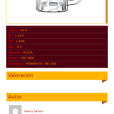
Litros:
20.0
DI:
1.070
DF:
1.008
IBU:
0.0
Alcohol:
8.32%
Color:
7.85 SRM
Levadura:
FERMENTIS - BE-256
Valoración
Autor
Henry Sarton