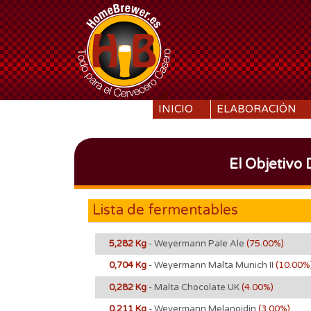
SKIP TO CONTENT
INICIO
ELABORACIÓN
El Objetivo
Lista de fermentables
5,282 Kg
- Weyermann Pale Ale
(75.00%)
0,704 Kg
- Weyermann Malta Munich II
(10.00%
0,282 Kg
- Malta Chocolate UK
(4.00%)
0,211 Kg
- Weyermann Melanoidin
(3.00%)