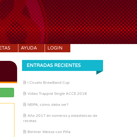
ETAS
AYUDA
LOGIN
ENTRADAS RECIENTES
I Ciruelo BrewBand Cup
Vídeo Trappist Single ACCE 2018
NEIPA, cómo debe ser?
Año 2017 en números y estadísticas de
recetas
Berliner Weisse con Piña