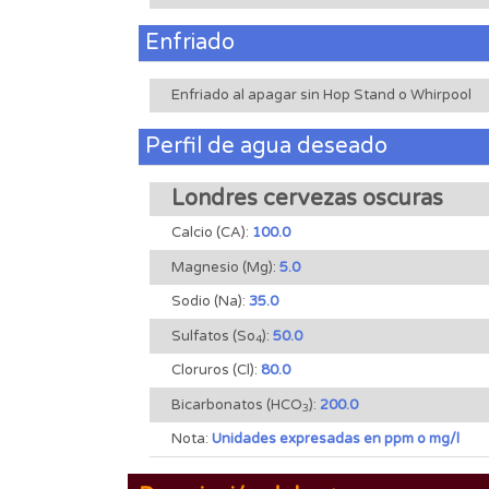
Enfriado
Enfriado al apagar sin Hop Stand o Whirpool
Perfil de agua deseado
Londres cervezas oscuras
Calcio (CA):
100.0
Magnesio (Mg):
5.0
Sodio (Na):
35.0
Sulfatos (So
):
50.0
4
Cloruros (Cl):
80.0
Bicarbonatos (HCO
):
200.0
3
Nota:
Unidades expresadas en ppm o mg/l