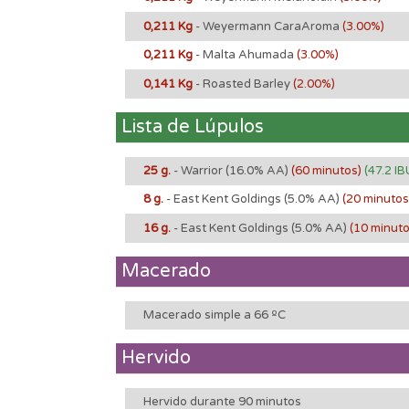
0,211 Kg
- Weyermann CaraAroma
(3.00%)
0,211 Kg
- Malta Ahumada
(3.00%)
0,141 Kg
- Roasted Barley
(2.00%)
Lista de Lúpulos
25 g.
- Warrior
(16.0% AA)
(60 minutos)
(47.2 IB
8 g.
- East Kent Goldings
(5.0% AA)
(20 minuto
16 g.
- East Kent Goldings
(5.0% AA)
(10 minut
Macerado
Macerado simple a 66 ºC
Hervido
Hervido durante 90 minutos