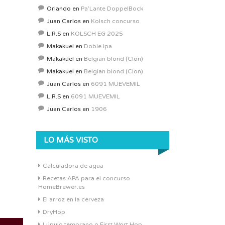
Orlando
en
Pa’Lante DoppelBock
Juan Carlos
en
Kolsch concurso
L.R.S
en
KOLSCH EG 2025
Makakuel
en
Doble ipa
Makakuel
en
Belgian blond (Clon)
Makakuel
en
Belgian blond (Clon)
Juan Carlos
en
6091 MUEVEMIL
L.R.S
en
6091 MUEVEMIL
Juan Carlos
en
1906
LO MÁS VISTO
Calculadora de agua
Recetas APA para el concurso
HomeBrewer.es
El arroz en la cerveza
DryHop
Lúpulo temprano o First Wort Hop