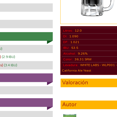
Litros:
12.0
DI:
1.090
DF:
1.021
IBU:
53.5
U)
Alcohol:
9.26%
s)
(2.9 IBU)
Color:
36.31 SRM
os)
(3.4 IBU)
Levadura:
WHITE LABS - WLP001 
California Ale Yeast
Valoración
Autor