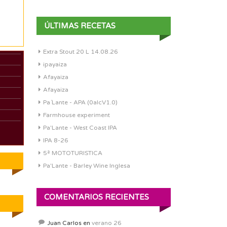
ÚLTIMAS RECETAS
Extra Stout 20 L 14.08.26
ipayaiza
Afayaiza
Afayaiza
Pa´Lante - APA (0alcV1.0)
Farmhouse experiment
-
Pa'Lante - West Coast IPA
IPA 8-26
5ª MOTOTURISTICA
Pa'Lante - Barley Wine Inglesa
COMENTARIOS RECIENTES
Juan Carlos
en
verano 26