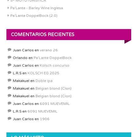
5ª MOTOTURISTICA
Pa'Lante - Barley Wine Inglesa
Pa’Lante DoppelBock (2.0)
COMENTARIOS RECIENTES
Juan Carlos
en
verano 26
Orlando
en
Pa’Lante DoppelBock
Juan Carlos
en
Kolsch concurso
L.R.S
en
KOLSCH EG 2025
Makakuel
en
Doble ipa
Makakuel
en
Belgian blond (Clon)
Makakuel
en
Belgian blond (Clon)
Juan Carlos
en
6091 MUEVEMIL
L.R.S
en
6091 MUEVEMIL
Juan Carlos
en
1906