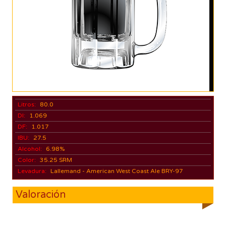
Litros:
80.0
DI:
1.069
DF:
1.017
IBU:
27.5
Alcohol:
6.98%
Color:
35.25 SRM
Levadura:
Lallemand - American West Coast Ale BRY-97
Valoración