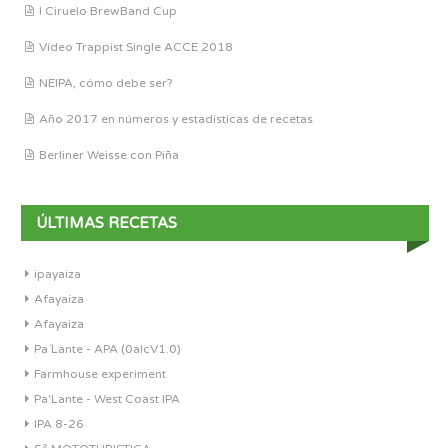
I Ciruelo BrewBand Cup
Vídeo Trappist Single ACCE 2018
NEIPA, cómo debe ser?
Año 2017 en números y estadísticas de recetas
Berliner Weisse con Piña
ÚLTIMAS RECETAS
ipayaiza
Afayaiza
Afayaiza
Pa´Lante - APA (0alcV1.0)
Farmhouse experiment
Pa'Lante - West Coast IPA
IPA 8-26