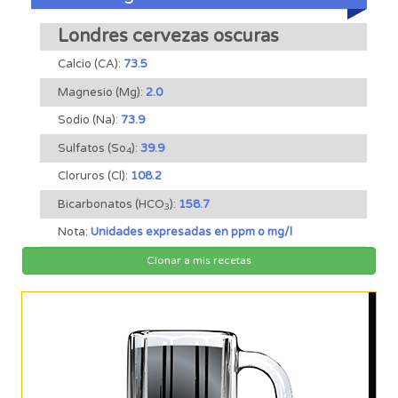
Londres cervezas oscuras
Calcio (CA):
73.5
Magnesio (Mg):
2.0
Sodio (Na):
73.9
Sulfatos (So
):
39.9
4
Cloruros (Cl):
108.2
Bicarbonatos (HCO
):
158.7
3
Nota:
Unidades expresadas en ppm o mg/l
Clonar a mis recetas