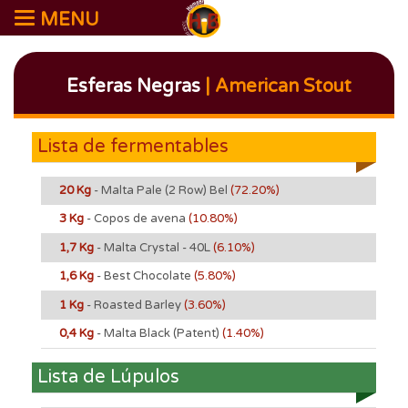
MENU
Esferas Negras
| American Stout
Lista de fermentables
20 Kg
- Malta Pale (2 Row) Bel
(72.20%)
3 Kg
- Copos de avena
(10.80%)
1,7 Kg
- Malta Crystal - 40L
(6.10%)
1,6 Kg
- Best Chocolate
(5.80%)
1 Kg
- Roasted Barley
(3.60%)
0,4 Kg
- Malta Black (Patent)
(1.40%)
Lista de Lúpulos