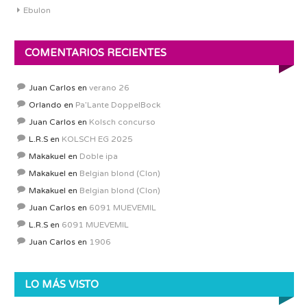
Ebulon
COMENTARIOS RECIENTES
Juan Carlos
en
verano 26
Orlando
en
Pa’Lante DoppelBock
Juan Carlos
en
Kolsch concurso
L.R.S
en
KOLSCH EG 2025
Makakuel
en
Doble ipa
Makakuel
en
Belgian blond (Clon)
Makakuel
en
Belgian blond (Clon)
Juan Carlos
en
6091 MUEVEMIL
L.R.S
en
6091 MUEVEMIL
Juan Carlos
en
1906
LO MÁS VISTO