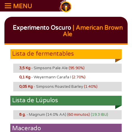
MENU
Experimento Oscuro
| American Brown
Ale
Lista de fermentables
3,5 Kg
- Simpsons Pale Ale
(95.90%)
0,1 Kg
- Weyermann Carafa I
(2.70%)
0,05 Kg
- Simpsons Roasted Barley
(1.40%)
Lista de Lúpulos
8 g.
- Magnum
(14.0% AA)
(60 minutos)
(19.3 IBU)
Macerado