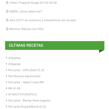
Vídeo Trappist Single ACCE 2018
NEIPA, cómo debe ser?
Año 2017 en números y estadísticas de recetas
Berliner Weisse con Piña
ÚLTIMAS RECETAS
Afayaiza
Afayaiza
Pa´Lante - APA (0alcV1.0)
Farmhouse experiment
Pa'Lante - West Coast IPA
IPA 8-26
5ª MOTOTURISTICA
Pa'Lante - Barley Wine Inglesa
Pa’Lante DoppelBock (2.0)