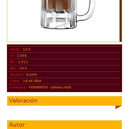
Litros:
12.0
DI:
1.056
DF:
1.011
IBU:
19.3
Alcohol:
6.04%
Color:
19.46 SRM
Levadura:
FERMENTIS - Safale US05
Valoración
Autor