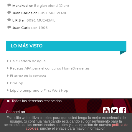
Makakuel
en
Belgian blond (Clon)
Juan Carlos
en
6091 MUEVEMIL
L.R.S
en
6091 MUEVEMIL
Juan Carlos
en
1906
LO MÁS VISTO
Calculadora de agua
Recetas APA para el concurso HomeBrewer.es
El arroz en la cerveza
DryHop
Lúpulo temprano o First Wort Hop
Todos los derechos reservados
ChangeLog
Este sitio web utiliza cookies para que usted tenga la mejor experiencia de
usuario. Si continúa navegando está dando su consentimiento para la
aceptación de las mencionadas cookies y la aceptación de nuestra
política de
cookies
, pinche el enlace para mayor información.