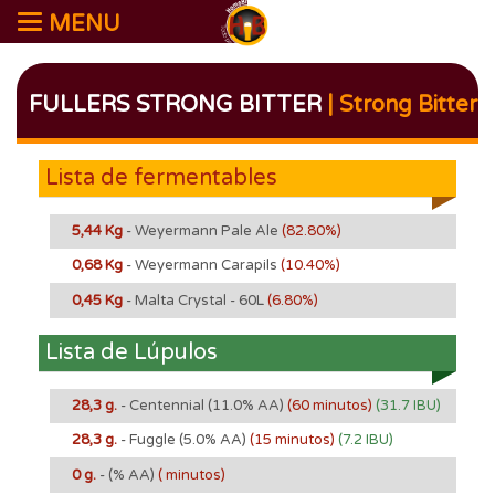
MENU
FULLERS STRONG BITTER
| Strong Bitter
Lista de fermentables
5,44 Kg
- Weyermann Pale Ale
(82.80%)
0,68 Kg
- Weyermann Carapils
(10.40%)
0,45 Kg
- Malta Crystal - 60L
(6.80%)
Lista de Lúpulos
28,3 g.
- Centennial
(11.0% AA)
(60 minutos)
(31.7 IBU)
28,3 g.
- Fuggle
(5.0% AA)
(15 minutos)
(7.2 IBU)
0 g.
-
(% AA)
( minutos)