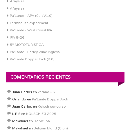
Afayaiza
Afayaiza
Pa´Lante - APA (0alcV1.0)
Farmhouse experiment
Pa'Lante - West Coast IPA
IPA 8-26
5ª MOTOTURISTICA
Pa'Lante - Barley Wine Inglesa
Pa’Lante DoppelBock (2.0)
COMENTARIOS RECIENTES
Juan Carlos
en
verano 26
Orlando
en
Pa’Lante DoppelBock
Juan Carlos
en
Kolsch concurso
L.R.S
en
KOLSCH EG 2025
Makakuel
en
Doble ipa
Makakuel
en
Belgian blond (Clon)