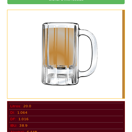
Litros:
20.0
DI:
1.064
DF:
1.016
IBU:
38.9
Alcohol:
6.44%