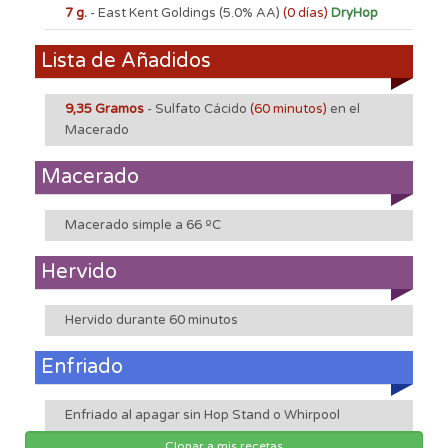
7 g.
- East Kent Goldings
(5.0% AA)
(0 días)
DryHop
Lista de Añadidos
9,35 Gramos
- Sulfato Cácido
(60 minutos)
en el
Macerado
Macerado
Macerado simple a 66 ºC
Hervido
Hervido durante 60 minutos
Enfriado
Enfriado al apagar sin Hop Stand o Whirpool
Clonar a mis recetas