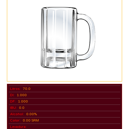
Litros:
70.0
DI:
1.000
DF:
1.000
IBU:
0.0
Alcohol:
0.00%
Color:
0.00 SRM
Levadura: