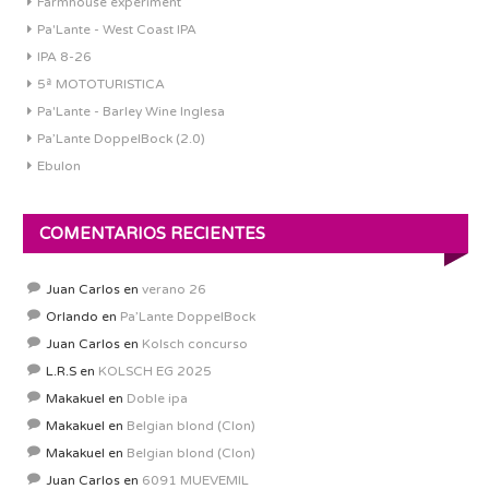
Farmhouse experiment
Pa'Lante - West Coast IPA
IPA 8-26
5ª MOTOTURISTICA
Pa'Lante - Barley Wine Inglesa
Pa’Lante DoppelBock (2.0)
Ebulon
COMENTARIOS RECIENTES
Juan Carlos
en
verano 26
Orlando
en
Pa’Lante DoppelBock
Juan Carlos
en
Kolsch concurso
L.R.S
en
KOLSCH EG 2025
Makakuel
en
Doble ipa
Makakuel
en
Belgian blond (Clon)
Makakuel
en
Belgian blond (Clon)
Juan Carlos
en
6091 MUEVEMIL