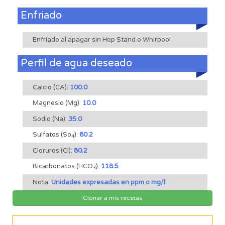
Enfriado
Enfriado al apagar sin Hop Stand o Whirpool
Perfil de agua deseado
Calcio (CA):
100.0
Magnesio (Mg):
10.0
Sodio (Na):
35.0
Sulfatos (So
):
80.2
4
Cloruros (Cl):
80.2
Bicarbonatos (HCO
):
118.5
3
Nota:
Unidades expresadas en ppm o mg/l
Clonar a mis recetas