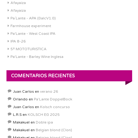
Afayaiza
Afayaiza
Pa´Lante - APA (0alcV1.0)
Farmhouse experiment
Pa'Lante - West Coast IPA
IPA 8-26
5ª MOTOTURISTICA
Pa'Lante - Barley Wine Inglesa
COMENTARIOS RECIENTES
Juan Carlos
en
verano 26
Orlando
en
Pa’Lante DoppelBock
Juan Carlos
en
Kolsch concurso
L.R.S
en
KOLSCH EG 2025
Makakuel
en
Doble ipa
Makakuel
en
Belgian blond (Clon)
Makakuel
en
Belgian blond (Clon)