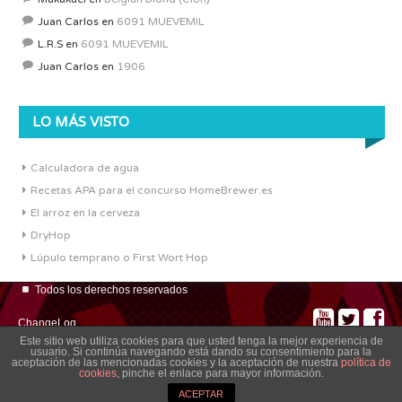
Juan Carlos
en
6091 MUEVEMIL
L.R.S
en
6091 MUEVEMIL
Juan Carlos
en
1906
LO MÁS VISTO
Calculadora de agua
Recetas APA para el concurso HomeBrewer.es
El arroz en la cerveza
DryHop
Lúpulo temprano o First Wort Hop
Todos los derechos reservados
ChangeLog
Este sitio web utiliza cookies para que usted tenga la mejor experiencia de
usuario. Si continúa navegando está dando su consentimiento para la
aceptación de las mencionadas cookies y la aceptación de nuestra
política de
cookies
, pinche el enlace para mayor información.
ACEPTAR