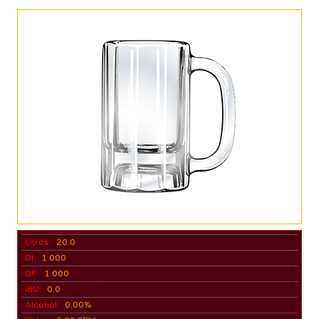
Litros:
20.0
DI:
1.000
DF:
1.000
IBU:
0.0
Alcohol:
0.00%