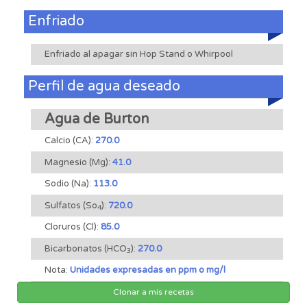
Enfriado
Enfriado al apagar sin Hop Stand o Whirpool
Perfil de agua deseado
Agua de Burton
Calcio (CA):
270.0
Magnesio (Mg):
41.0
Sodio (Na):
113.0
Sulfatos (So
):
720.0
4
Cloruros (Cl):
85.0
Bicarbonatos (HCO
):
270.0
3
Nota:
Unidades expresadas en ppm o mg/l
Clonar a mis recetas