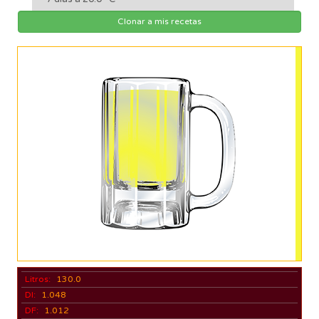
Clonar a mis recetas
Litros:
130.0
DI:
1.048
DF:
1.012