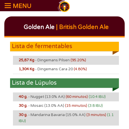
MENU
Golden Ale
| British Golden Ale
Lista de fermentables
25,87 Kg
- Dingemans Pilsen
(95.20%)
1,304 Kg
- Dingemans Cara 20
(4.80%)
Lista de Lúpulos
40 g.
- Nugget
(13.0% AA)
(60 minutos)
(10.4 IBU)
30 g.
- Mosaic
(13.0% AA)
(15 minutos)
(3.8 IBU)
30 g.
- Mandarina Bavaria
(15.0% AA)
(3 minutos)
(1.1
IBU)