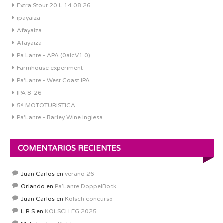
Extra Stout 20 L 14.08.26
ipayaiza
Afayaiza
Afayaiza
Pa´Lante - APA (0alcV1.0)
Farmhouse experiment
Pa'Lante - West Coast IPA
IPA 8-26
5ª MOTOTURISTICA
Pa'Lante - Barley Wine Inglesa
COMENTARIOS RECIENTES
Juan Carlos
en
verano 26
Orlando
en
Pa’Lante DoppelBock
Juan Carlos
en
Kolsch concurso
L.R.S
en
KOLSCH EG 2025