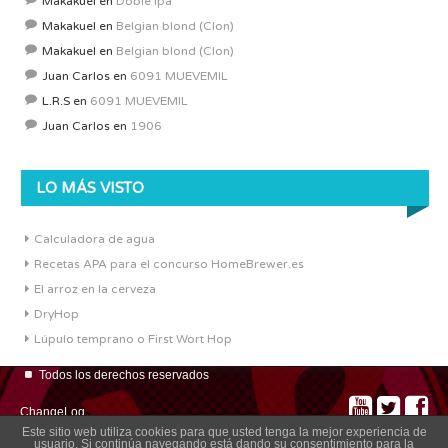
Makakuel
en
Doble ipa
Makakuel
en
Belgian blond (Clon)
Makakuel
en
Belgian blond (Clon)
Juan Carlos
en
6091 MUEVEMIL
L.R.S
en
6091 MUEVEMIL
Juan Carlos
en
1906
LO MÁS VISTO
Calculadora de agua
Recetas APA para el concurso HomeBrewer.es
El arroz en la cerveza
DryHop
Lúpulo temprano o First Wort Hop
Todos los derechos reservados
ChangeLog
Este sitio web utiliza cookies para que usted tenga la mejor experiencia de
usuario. Si continúa navegando está dando su consentimiento para la