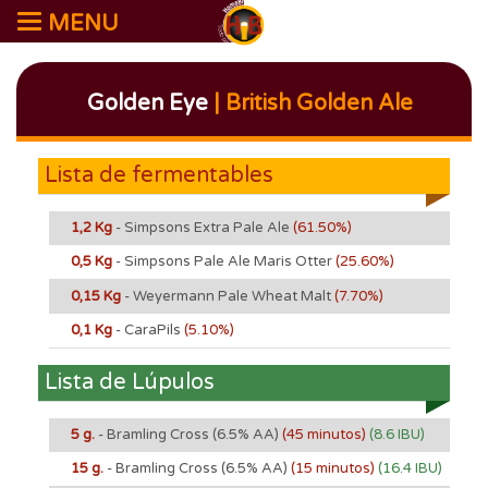
MENU
Golden Eye
| British Golden Ale
Lista de fermentables
1,2 Kg
- Simpsons Extra Pale Ale
(61.50%)
0,5 Kg
- Simpsons Pale Ale Maris Otter
(25.60%)
0,15 Kg
- Weyermann Pale Wheat Malt
(7.70%)
0,1 Kg
- CaraPils
(5.10%)
Lista de Lúpulos
5 g.
- Bramling Cross
(6.5% AA)
(45 minutos)
(8.6 IBU)
15 g.
- Bramling Cross
(6.5% AA)
(15 minutos)
(16.4 IBU)