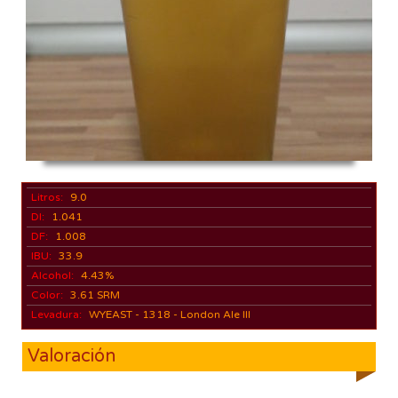
Litros:
9.0
DI:
1.041
DF:
1.008
IBU:
33.9
Alcohol:
4.43%
Color:
3.61 SRM
Levadura:
WYEAST - 1318 - London Ale III
Valoración