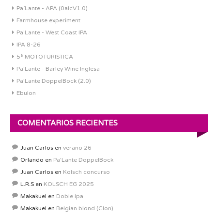
Pa´Lante - APA (0alcV1.0)
Farmhouse experiment
Pa'Lante - West Coast IPA
IPA 8-26
5ª MOTOTURISTICA
Pa'Lante - Barley Wine Inglesa
Pa’Lante DoppelBock (2.0)
Ebulon
COMENTARIOS RECIENTES
Juan Carlos
en
verano 26
Orlando
en
Pa’Lante DoppelBock
Juan Carlos
en
Kolsch concurso
L.R.S
en
KOLSCH EG 2025
Makakuel
en
Doble ipa
Makakuel
en
Belgian blond (Clon)