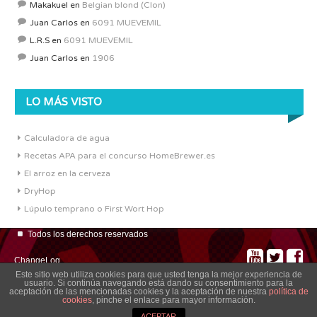
Makakuel
en
Belgian blond (Clon)
Juan Carlos
en
6091 MUEVEMIL
L.R.S
en
6091 MUEVEMIL
Juan Carlos
en
1906
LO MÁS VISTO
Calculadora de agua
Recetas APA para el concurso HomeBrewer.es
El arroz en la cerveza
DryHop
Lúpulo temprano o First Wort Hop
Todos los derechos reservados
ChangeLog
Este sitio web utiliza cookies para que usted tenga la mejor experiencia de
usuario. Si continúa navegando está dando su consentimiento para la
aceptación de las mencionadas cookies y la aceptación de nuestra
política de
cookies
, pinche el enlace para mayor información.
ACEPTAR