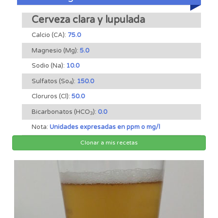
Cerveza clara y lupulada
Calcio (CA):
75.0
Magnesio (Mg):
5.0
Sodio (Na):
10.0
Sulfatos (So
):
150.0
4
Cloruros (Cl):
50.0
Bicarbonatos (HCO
):
0.0
3
Nota:
Unidades expresadas en ppm o mg/l
Clonar a mis recetas