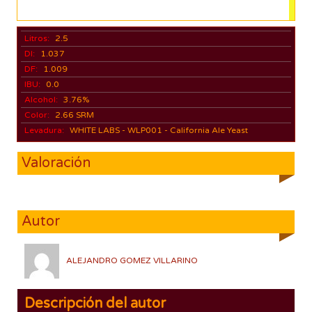
Litros:
2.5
DI:
1.037
DF:
1.009
IBU:
0.0
Alcohol:
3.76%
Color:
2.66 SRM
Levadura:
WHITE LABS - WLP001 - California Ale Yeast
Valoración
Autor
ALEJANDRO GOMEZ VILLARINO
Descripción del autor