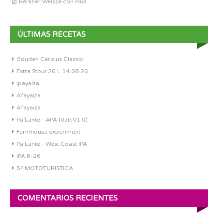
Berliner Weisse con Piña
ÚLTIMAS RECETAS
Gouden Carolus Classic
Extra Stout 20 L 14.08.26
ipayaiza
Afayaiza
Afayaiza
Pa´Lante - APA (0alcV1.0)
Farmhouse experiment
Pa'Lante - West Coast IPA
IPA 8-26
5ª MOTOTURISTICA
COMENTARIOS RECIENTES