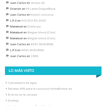
Juan Carlos
en
verano 26
Orlando
en
Pa’Lante DoppelBock
Juan Carlos
en
Kolsch concurso
L.R.S
en
KOLSCH EG 2025
Makakuel
en
Doble ipa
Makakuel
en
Belgian blond (Clon)
Makakuel
en
Belgian blond (Clon)
Juan Carlos
en
6091 MUEVEMIL
L.R.S
en
6091 MUEVEMIL
Juan Carlos
en
1906
LO MÁS VISTO
Calculadora de agua
Recetas APA para el concurso HomeBrewer.es
El arroz en la cerveza
DryHop