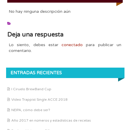
No hay ninguna descripción aún
Deja una respuesta
Lo siento, debes estar
conectado
para publicar un
comentario.
ENTRADAS RECIENTES
I Ciruelo BrewBand Cup
Vídeo Trappist Single ACCE 2018
NEIPA, cómo debe ser?
Año 2017 en números y estadísticas de recetas