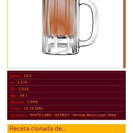
Litros:
15.0
DI:
1.075
DF:
1.020
IBU:
24.1
Alcohol:
7.38%
Color:
13.78 SRM
Levadura:
WHITE LABS - WLP833 - German Bock Lager Yeast
Receta clonada de...