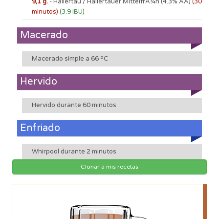
9,1 g.
- Hallertau / Hallertauer MittelfrÃ¼h
(4.3% AA)
(30
minutos)
(3.9 IBU)
Macerado
Macerado simple a 66 ºC
Hervido
Hervido durante 60 minutos
Enfriado
Whirpool durante 2 minutos
Clonar a mis recetas