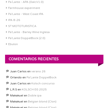
Pa´Lante - APA (0alcV1.0)
Farmhouse experiment
Pa'Lante - West Coast IPA
IPA 8-26
5ª MOTOTURISTICA
Pa'Lante - Barley Wine Inglesa
Pa’Lante DoppelBock (2.0)
Ebulon
COMENTARIOS RECIENTES
Juan Carlos
en
verano 26
Orlando
en
Pa’Lante DoppelBock
Juan Carlos
en
Kolsch concurso
L.R.S
en
KOLSCH EG 2025
Makakuel
en
Doble ipa
Makakuel
en
Belgian blond (Clon)
Makakuel
en
Belgian blond (Clon)