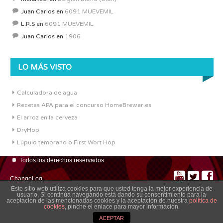
Juan Carlos
en
6091 MUEVEMIL
L.R.S
en
6091 MUEVEMIL
Juan Carlos
en
1906
LO MÁS VISTO
Calculadora de agua
Recetas APA para el concurso HomeBrewer.es
El arroz en la cerveza
DryHop
Lúpulo temprano o First Wort Hop
Todos los derechos reservados
ChangeLog
Este sitio web utiliza cookies para que usted tenga la mejor experiencia de
usuario. Si continúa navegando está dando su consentimiento para la
aceptación de las mencionadas cookies y la aceptación de nuestra
política de
cookies
, pinche el enlace para mayor información.
ACEPTAR