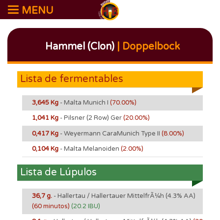
MENU
Hammel (Clon)
| Doppelbock
Lista de fermentables
3,645 Kg
- Malta Munich I
(70.00%)
1,041 Kg
- Pilsner (2 Row) Ger
(20.00%)
0,417 Kg
- Weyermann CaraMunich Type II
(8.00%)
0,104 Kg
- Malta Melanoiden
(2.00%)
Lista de Lúpulos
36,7 g.
- Hallertau / Hallertauer MittelfrÃ¼h
(4.3% AA)
(60 minutos)
(20.2 IBU)