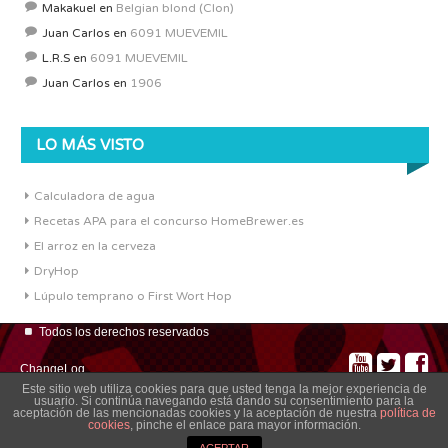
Makakuel
en
Belgian blond (Clon)
Juan Carlos
en
6091 MUEVEMIL
L.R.S
en
6091 MUEVEMIL
Juan Carlos
en
1906
LO MÁS VISTO
Calculadora de agua
Recetas APA para el concurso HomeBrewer.es
El arroz en la cerveza
DryHop
Lúpulo temprano o First Wort Hop
Todos los derechos reservados
ChangeLog
Este sitio web utiliza cookies para que usted tenga la mejor experiencia de
usuario. Si continúa navegando está dando su consentimiento para la
aceptación de las mencionadas cookies y la aceptación de nuestra
política de
cookies
, pinche el enlace para mayor información.