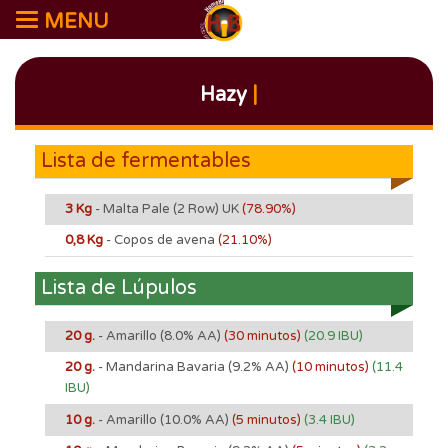
MENU
Hazy
|
Lista de fermentables
3 Kg
- Malta Pale (2 Row) UK
(78.90%)
0,8 Kg
- Copos de avena
(21.10%)
Lista de Lúpulos
20 g.
- Amarillo
(8.0% AA)
(30 minutos)
(20.9 IBU)
20 g.
- Mandarina Bavaria
(9.2% AA)
(10 minutos)
(11.4
IBU)
10 g.
- Amarillo
(10.0% AA)
(5 minutos)
(3.4 IBU)