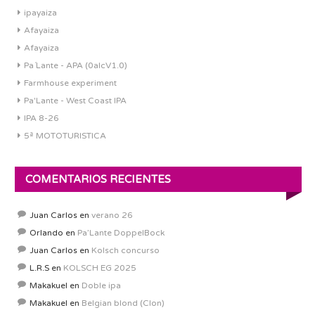
ipayaiza
Afayaiza
Afayaiza
Pa´Lante - APA (0alcV1.0)
Farmhouse experiment
Pa'Lante - West Coast IPA
IPA 8-26
5ª MOTOTURISTICA
COMENTARIOS RECIENTES
Juan Carlos
en
verano 26
Orlando
en
Pa’Lante DoppelBock
Juan Carlos
en
Kolsch concurso
L.R.S
en
KOLSCH EG 2025
Makakuel
en
Doble ipa
Makakuel
en
Belgian blond (Clon)