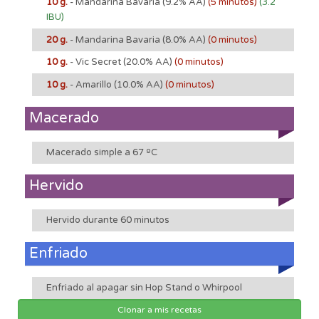
10 g.
- Mandarina Bavaria
(9.2% AA)
(5 minutos)
(3.2
IBU)
20 g.
- Mandarina Bavaria
(8.0% AA)
(0 minutos)
10 g.
- Vic Secret
(20.0% AA)
(0 minutos)
10 g.
- Amarillo
(10.0% AA)
(0 minutos)
Macerado
Macerado simple a 67 ºC
Hervido
Hervido durante 60 minutos
Enfriado
Enfriado al apagar sin Hop Stand o Whirpool
Clonar a mis recetas