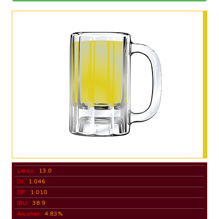
Litros:
13.0
DI:
1.046
DF:
1.010
IBU:
38.9
Alcohol:
4.83%