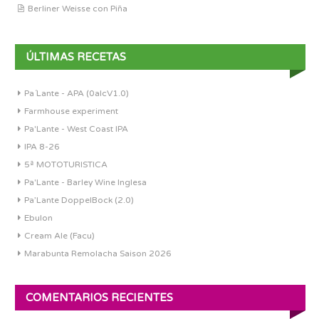
Berliner Weisse con Piña
ÚLTIMAS RECETAS
Pa´Lante - APA (0alcV1.0)
Farmhouse experiment
Pa'Lante - West Coast IPA
IPA 8-26
5ª MOTOTURISTICA
Pa'Lante - Barley Wine Inglesa
Pa’Lante DoppelBock (2.0)
Ebulon
Cream Ale (Facu)
Marabunta Remolacha Saison 2026
COMENTARIOS RECIENTES