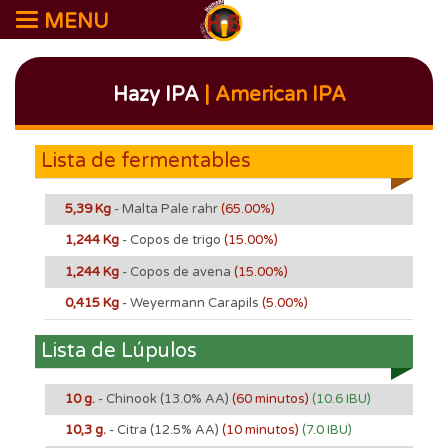
MENU
Hazy IPA
| American IPA
Lista de fermentables
5,39 Kg
- Malta Pale rahr
(65.00%)
1,244 Kg
- Copos de trigo
(15.00%)
1,244 Kg
- Copos de avena
(15.00%)
0,415 Kg
- Weyermann Carapils
(5.00%)
Lista de Lúpulos
10 g.
- Chinook
(13.0% AA)
(60 minutos)
(10.6 IBU)
10,3 g.
- Citra
(12.5% AA)
(10 minutos)
(7.0 IBU)