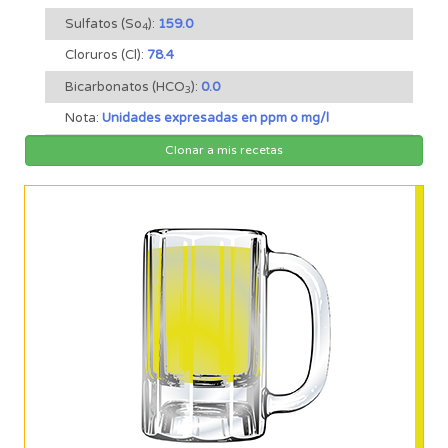
Sulfatos (So
):
159.0
4
Cloruros (Cl):
78.4
Bicarbonatos (HCO
):
0.0
3
Nota:
Unidades expresadas en ppm o mg/l
Clonar a mis recetas