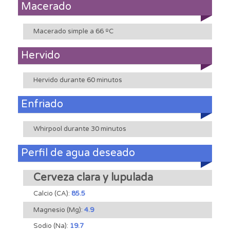
Macerado
Macerado simple a 66 ºC
Hervido
Hervido durante 60 minutos
Enfriado
Whirpool durante 30 minutos
Perfil de agua deseado
Cerveza clara y lupulada
Calcio (CA):
85.5
Magnesio (Mg):
4.9
Sodio (Na):
19.7