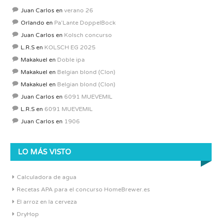
Juan Carlos
en
verano 26
Orlando
en
Pa’Lante DoppelBock
Juan Carlos
en
Kolsch concurso
L.R.S
en
KOLSCH EG 2025
Makakuel
en
Doble ipa
Makakuel
en
Belgian blond (Clon)
Makakuel
en
Belgian blond (Clon)
Juan Carlos
en
6091 MUEVEMIL
L.R.S
en
6091 MUEVEMIL
Juan Carlos
en
1906
LO MÁS VISTO
Calculadora de agua
Recetas APA para el concurso HomeBrewer.es
El arroz en la cerveza
DryHop