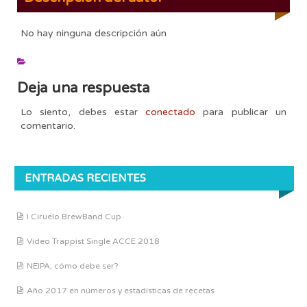
No hay ninguna descripción aún
Deja una respuesta
Lo siento, debes estar
conectado
para publicar un
comentario.
ENTRADAS RECIENTES
I Ciruelo BrewBand Cup
Vídeo Trappist Single ACCE 2018
NEIPA, cómo debe ser?
Año 2017 en números y estadísticas de recetas