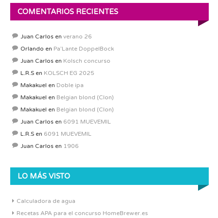
COMENTARIOS RECIENTES
Juan Carlos
en
verano 26
Orlando
en
Pa’Lante DoppelBock
Juan Carlos
en
Kolsch concurso
L.R.S
en
KOLSCH EG 2025
Makakuel
en
Doble ipa
Makakuel
en
Belgian blond (Clon)
Makakuel
en
Belgian blond (Clon)
Juan Carlos
en
6091 MUEVEMIL
L.R.S
en
6091 MUEVEMIL
Juan Carlos
en
1906
LO MÁS VISTO
Calculadora de agua
Recetas APA para el concurso HomeBrewer.es