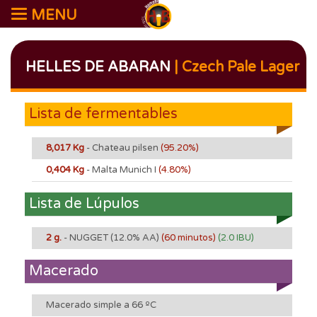
MENU
HELLES DE ABARAN
| Czech Pale Lager
Lista de fermentables
8,017 Kg
- Chateau pilsen
(95.20%)
0,404 Kg
- Malta Munich I
(4.80%)
Lista de Lúpulos
2 g.
- NUGGET
(12.0% AA)
(60 minutos)
(2.0 IBU)
Macerado
Macerado simple a 66 ºC