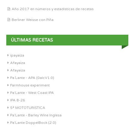
Año 2017 en números y estadísticas de recetas
Berliner Weisse con Piña
ÚLTIMAS RECETAS
ipayaiza
Afayaiza
Afayaiza
Pa´Lante - APA (0alcV1.0)
Farmhouse experiment
Pa'Lante - West Coast IPA
IPA 8-26
5ª MOTOTURISTICA
Pa'Lante - Barley Wine Inglesa
Pa’Lante DoppelBock (2.0)