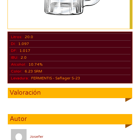
Litros:
20.0
DI:
1.097
DF:
1.017
IBU:
2.0
Alcohol:
10.74%
Color:
6.23 SRM
Levadura:
FERMENTIS - Saflager S-23
Valoración
Autor
Josefer