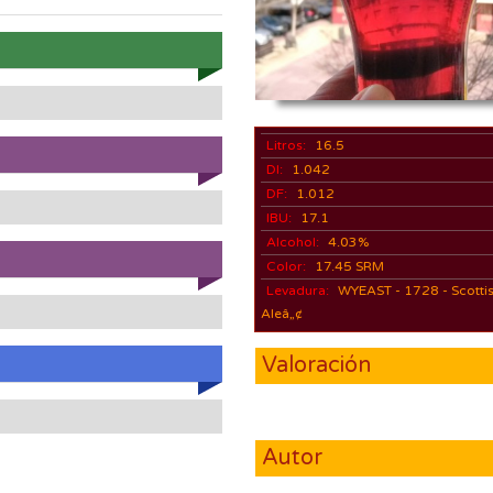
Litros:
16.5
DI:
1.042
DF:
1.012
IBU:
17.1
Alcohol:
4.03%
Color:
17.45 SRM
Levadura:
WYEAST - 1728 - Scotti
Aleâ„¢
Valoración
Autor