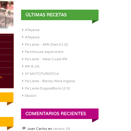
ÚLTIMAS RECETAS
Afayaiza
Afayaiza
Pa´Lante - APA (0alcV1.0)
Farmhouse experiment
Pa'Lante - West Coast IPA
IPA 8-26
5ª MOTOTURISTICA
sh
Pa'Lante - Barley Wine Inglesa
Pa’Lante DoppelBock (2.0)
Ebulon
COMENTARIOS RECIENTES
Juan Carlos
en
verano 26