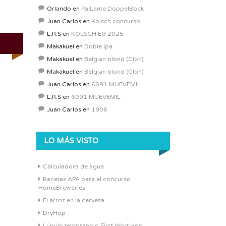
Orlando
en
Pa’Lante DoppelBock
Juan Carlos
en
Kolsch concurso
L.R.S
en
KOLSCH EG 2025
Makakuel
en
Doble ipa
Makakuel
en
Belgian blond (Clon)
Makakuel
en
Belgian blond (Clon)
Juan Carlos
en
6091 MUEVEMIL
L.R.S
en
6091 MUEVEMIL
Juan Carlos
en
1906
LO MÁS VISTO
Calculadora de agua
Recetas APA para el concurso
HomeBrewer.es
El arroz en la cerveza
DryHop
Lúpulo temprano o First Wort Hop