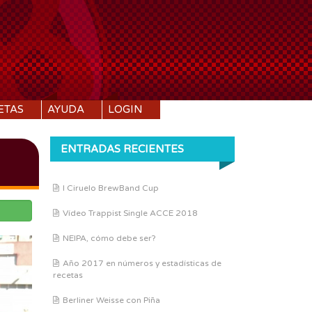
ETAS
AYUDA
LOGIN
ENTRADAS RECIENTES
I Ciruelo BrewBand Cup
Vídeo Trappist Single ACCE 2018
NEIPA, cómo debe ser?
Año 2017 en números y estadísticas de
recetas
Berliner Weisse con Piña