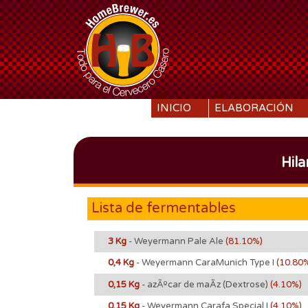
SKIP TO CONTENT
INICIO
ELABORACIÓN
Hil
Lista de fermentables
3 Kg
- Weyermann Pale Ale
(81.10%)
0,4 Kg
- Weyermann CaraMunich Type I
(10.80
0,15 Kg
- azÃºcar de maÃ­z (Dextrose)
(4.10%)
0,15 Kg
- Weyermann Carafa Special I
(4.10%)