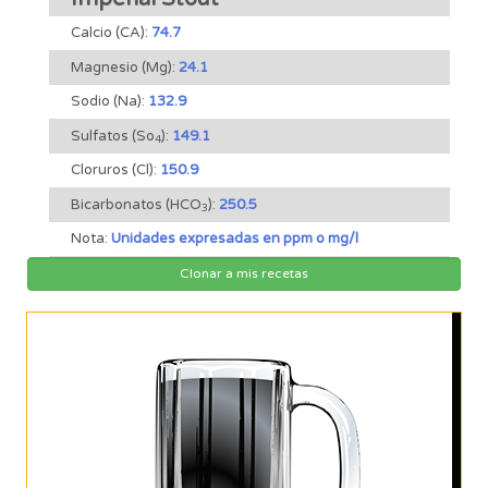
Calcio (CA):
74.7
Magnesio (Mg):
24.1
Sodio (Na):
132.9
Sulfatos (So
):
149.1
4
Cloruros (Cl):
150.9
Bicarbonatos (HCO
):
250.5
3
Nota:
Unidades expresadas en ppm o mg/l
Clonar a mis recetas