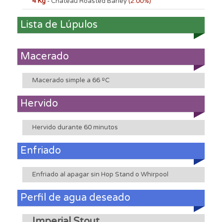
4 Kg
- Chateau Roasted Barley
(2.00%)
Lista de Lúpulos
Macerado
Macerado simple a 66 ºC
Hervido
Hervido durante 60 minutos
Enfriado
Enfriado al apagar sin Hop Stand o Whirpool
Perfil de agua deseado
Imperial Stout