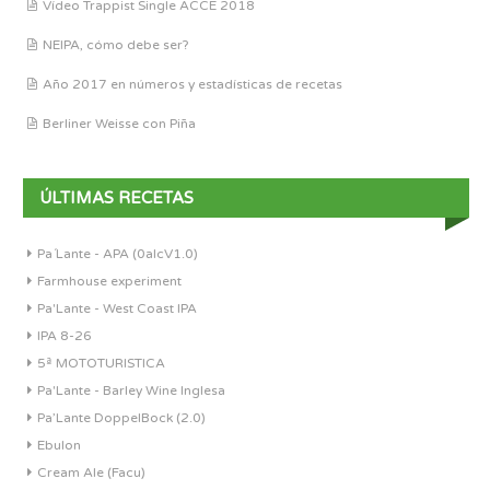
Vídeo Trappist Single ACCE 2018
NEIPA, cómo debe ser?
Año 2017 en números y estadísticas de recetas
Berliner Weisse con Piña
ÚLTIMAS RECETAS
Pa´Lante - APA (0alcV1.0)
Farmhouse experiment
Pa'Lante - West Coast IPA
IPA 8-26
5ª MOTOTURISTICA
Pa'Lante - Barley Wine Inglesa
Pa’Lante DoppelBock (2.0)
Ebulon
Cream Ale (Facu)