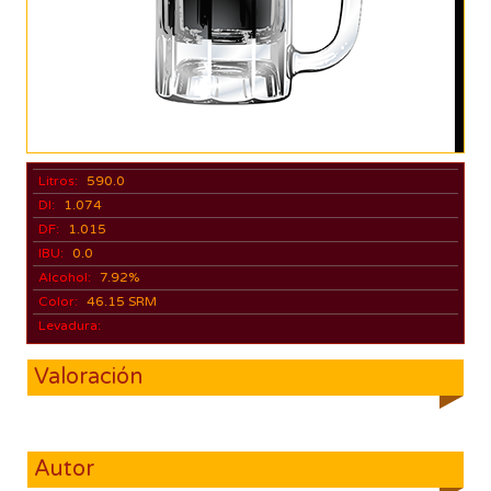
Litros:
590.0
DI:
1.074
DF:
1.015
IBU:
0.0
Alcohol:
7.92%
Color:
46.15 SRM
Levadura:
Valoración
Autor