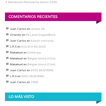
Marabunta Remolacha Saison 2026
COMENTARIOS RECIENTES
Juan Carlos
en
verano 26
Orlando
en
Pa’Lante DoppelBock
Juan Carlos
en
Kolsch concurso
L.R.S
en
KOLSCH EG 2025
Makakuel
en
Doble ipa
Makakuel
en
Belgian blond (Clon)
Makakuel
en
Belgian blond (Clon)
Juan Carlos
en
6091 MUEVEMIL
L.R.S
en
6091 MUEVEMIL
Juan Carlos
en
1906
LO MÁS VISTO