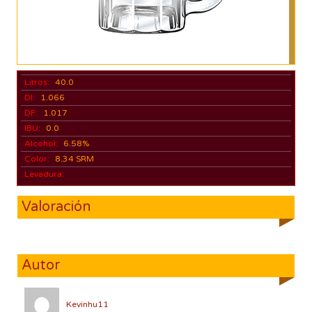
Litros:
40.0
DI:
1.066
DF:
1.017
IBU:
0.0
Alcohol:
6.58%
Color:
8.34 SRM
Levadura:
Valoración
Autor
Kevinhu11