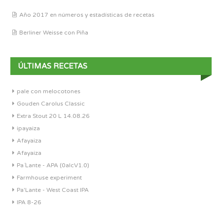
Año 2017 en números y estadísticas de recetas
Berliner Weisse con Piña
ÚLTIMAS RECETAS
pale con melocotones
Gouden Carolus Classic
Extra Stout 20 L 14.08.26
ipayaiza
Afayaiza
Afayaiza
Pa´Lante - APA (0alcV1.0)
Farmhouse experiment
Pa'Lante - West Coast IPA
IPA 8-26