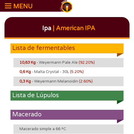
MENU
Ipa
| American IPA
Lista de fermentables
10,63 Kg
- Weyermann Pale Ale
(92.20%)
0,6 Kg
- Malta Crystal - 30L
(5.20%)
0,3 Kg
- Weyermann Melanoidin
(2.60%)
Lista de Lúpulos
Macerado
Macerado simple a 66 ºC