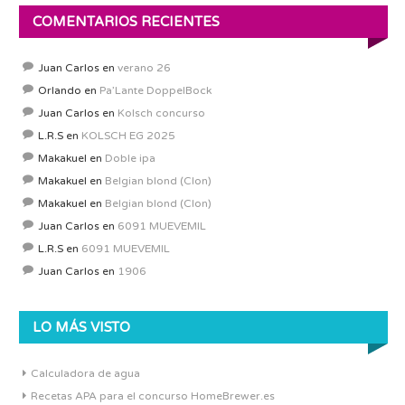
COMENTARIOS RECIENTES
Juan Carlos
en
verano 26
Orlando
en
Pa’Lante DoppelBock
Juan Carlos
en
Kolsch concurso
L.R.S
en
KOLSCH EG 2025
Makakuel
en
Doble ipa
Makakuel
en
Belgian blond (Clon)
Makakuel
en
Belgian blond (Clon)
Juan Carlos
en
6091 MUEVEMIL
L.R.S
en
6091 MUEVEMIL
Juan Carlos
en
1906
LO MÁS VISTO
Calculadora de agua
Recetas APA para el concurso HomeBrewer.es