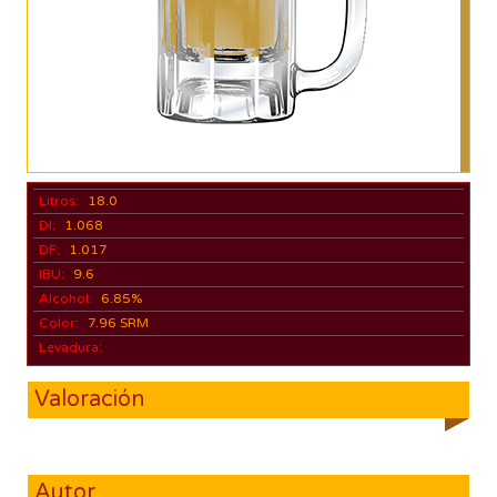
Litros:
18.0
DI:
1.068
DF:
1.017
IBU:
9.6
Alcohol:
6.85%
Color:
7.96 SRM
Levadura:
Valoración
Autor