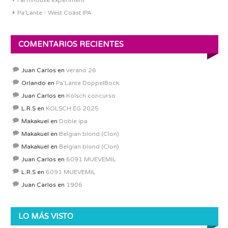
Farmhouse experiment
Pa'Lante - West Coast IPA
COMENTARIOS RECIENTES
Juan Carlos
en
verano 26
Orlando
en
Pa’Lante DoppelBock
Juan Carlos
en
Kolsch concurso
L.R.S
en
KOLSCH EG 2025
Makakuel
en
Doble ipa
Makakuel
en
Belgian blond (Clon)
Makakuel
en
Belgian blond (Clon)
Juan Carlos
en
6091 MUEVEMIL
L.R.S
en
6091 MUEVEMIL
Juan Carlos
en
1906
LO MÁS VISTO