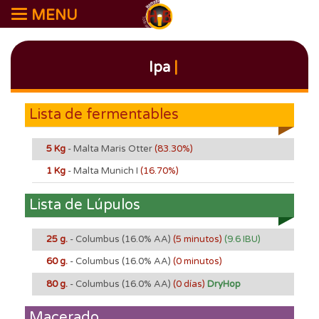
MENU
Ipa
|
Lista de fermentables
5 Kg
- Malta Maris Otter
(83.30%)
1 Kg
- Malta Munich I
(16.70%)
Lista de Lúpulos
25 g.
- Columbus
(16.0% AA)
(5 minutos)
(9.6 IBU)
60 g.
- Columbus
(16.0% AA)
(0 minutos)
80 g.
- Columbus
(16.0% AA)
(0 días)
DryHop
Macerado