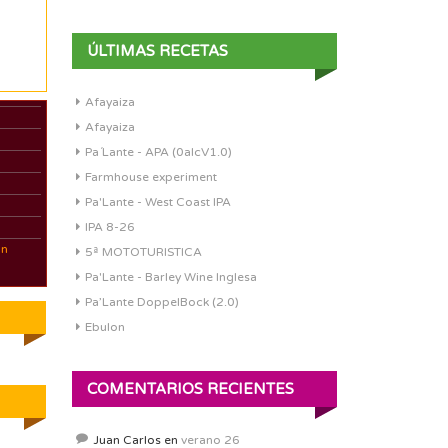
ÚLTIMAS RECETAS
Afayaiza
Afayaiza
Pa´Lante - APA (0alcV1.0)
Farmhouse experiment
Pa'Lante - West Coast IPA
IPA 8-26
an
5ª MOTOTURISTICA
Pa'Lante - Barley Wine Inglesa
Pa’Lante DoppelBock (2.0)
Ebulon
COMENTARIOS RECIENTES
Juan Carlos
en
verano 26