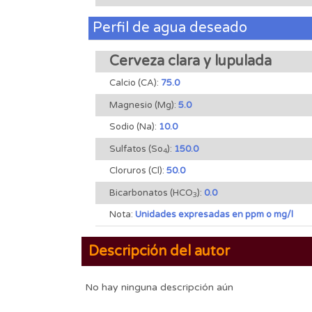
Perfil de agua deseado
Cerveza clara y lupulada
Calcio (CA):
75.0
Magnesio (Mg):
5.0
Sodio (Na):
10.0
Sulfatos (So
):
150.0
4
Cloruros (Cl):
50.0
Bicarbonatos (HCO
):
0.0
3
Nota:
Unidades expresadas en ppm o mg/l
Descripción del autor
No hay ninguna descripción aún