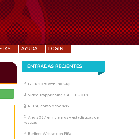
ETAS
AYUDA
LOGIN
ENTRADAS RECIENTES
I Ciruelo BrewBand Cup
Vídeo Trappist Single ACCE 2018
NEIPA, cómo debe ser?
Año 2017 en números y estadísticas de
recetas
Berliner Weisse con Piña