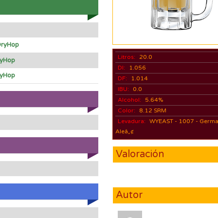
ryHop
Litros:
20.0
yHop
DI:
1.056
yHop
DF:
1.014
IBU:
0.0
Alcohol:
5.64%
Color:
8.12 SRM
Levadura:
WYEAST - 1007 - Germ
Aleâ„¢
Valoración
Autor