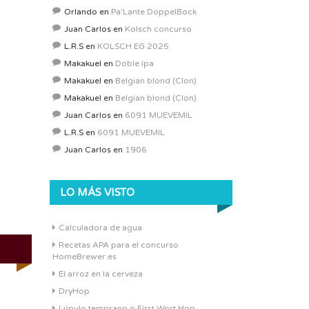
Orlando
en
Pa’Lante DoppelBock
Juan Carlos
en
Kolsch concurso
L.R.S
en
KOLSCH EG 2025
Makakuel
en
Doble ipa
Makakuel
en
Belgian blond (Clon)
Makakuel
en
Belgian blond (Clon)
Juan Carlos
en
6091 MUEVEMIL
L.R.S
en
6091 MUEVEMIL
Juan Carlos
en
1906
LO MÁS VISTO
Calculadora de agua
Recetas APA para el concurso
HomeBrewer.es
El arroz en la cerveza
DryHop
Lúpulo temprano o First Wort Hop