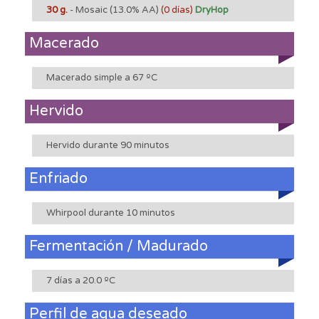
30 g.
- Mosaic
(13.0% AA)
(0 días)
DryHop
Macerado
Macerado simple a 67 ºC
Hervido
Hervido durante 90 minutos
Enfriado
Whirpool durante 10 minutos
Fermentación / Madurado
7 días a 20.0 ºC
Perfil de agua deseado