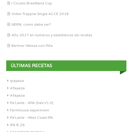
I Ciruelo BrewBand Cup
Vídeo Trappist Single ACCE 2018
NEIPA, cómo debe ser?
Año 2017 en números y estadísticas de recetas
Berliner Weisse con Piña
ÚLTIMAS RECETAS
ipayaiza
Afayaiza
Afayaiza
Pa´Lante - APA (0alcV1.0)
Farmhouse experiment
Pa'Lante - West Coast IPA
IPA 8-26