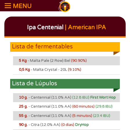
MENU
Ipa Centenial
| American IPA
Lista de fermentables
5 Kg
- Malta Pale (2 Row) Bel
(90.90%)
0,5 Kg
- Malta Crystal - 20L
(9.10%)
Lista de Lúpulos
10 g.
- Centennial
(11.0% AA)
(12.8 IBU)
First Wort Hop
25 g.
- Centennial
(11.0% AA)
(60 minutos)
(29.8 IBU)
55 g.
- Centennial
(11.0% AA)
(5 minutos)
(23.4 IBU)
90 g.
- Citra
(12.0% AA)
(0 días)
DryHop