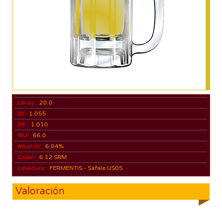
Litros:
20.0
DI:
1.055
DF:
1.010
IBU:
66.0
Alcohol:
6.04%
Color:
6.12 SRM
Levadura:
FERMENTIS - Safale US05
Valoración