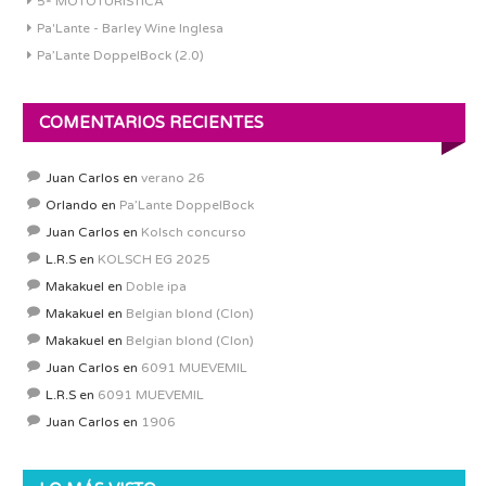
5ª MOTOTURISTICA
Pa'Lante - Barley Wine Inglesa
Pa’Lante DoppelBock (2.0)
COMENTARIOS RECIENTES
Juan Carlos
en
verano 26
Orlando
en
Pa’Lante DoppelBock
Juan Carlos
en
Kolsch concurso
L.R.S
en
KOLSCH EG 2025
Makakuel
en
Doble ipa
Makakuel
en
Belgian blond (Clon)
Makakuel
en
Belgian blond (Clon)
Juan Carlos
en
6091 MUEVEMIL
L.R.S
en
6091 MUEVEMIL
Juan Carlos
en
1906