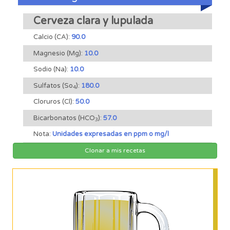
Cerveza clara y lupulada
Calcio (CA):
90.0
Magnesio (Mg):
10.0
Sodio (Na):
10.0
Sulfatos (So
):
180.0
4
Cloruros (Cl):
50.0
Bicarbonatos (HCO
):
57.0
3
Nota:
Unidades expresadas en ppm o mg/l
Clonar a mis recetas