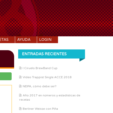
ETAS
AYUDA
LOGIN
ENTRADAS RECIENTES
I Ciruelo BrewBand Cup
Vídeo Trappist Single ACCE 2018
NEIPA, cómo debe ser?
Año 2017 en números y estadísticas de
recetas
Berliner Weisse con Piña