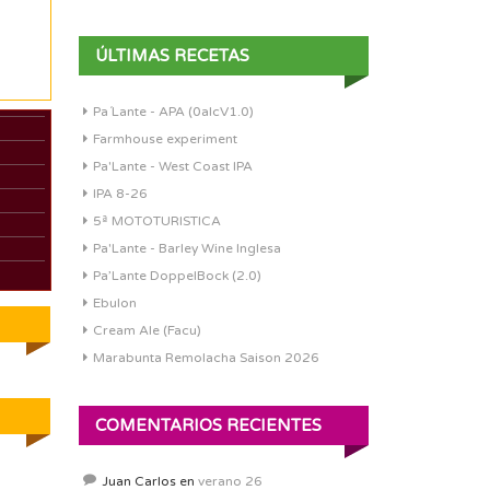
ÚLTIMAS RECETAS
Pa´Lante - APA (0alcV1.0)
Farmhouse experiment
Pa'Lante - West Coast IPA
IPA 8-26
5ª MOTOTURISTICA
Pa'Lante - Barley Wine Inglesa
Pa’Lante DoppelBock (2.0)
Ebulon
Cream Ale (Facu)
Marabunta Remolacha Saison 2026
COMENTARIOS RECIENTES
Juan Carlos
en
verano 26