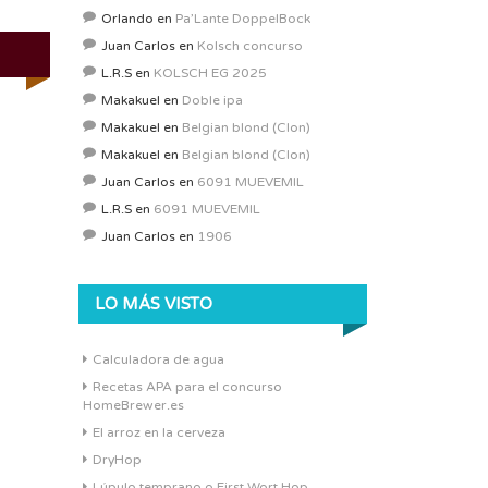
Orlando
en
Pa’Lante DoppelBock
Juan Carlos
en
Kolsch concurso
L.R.S
en
KOLSCH EG 2025
Makakuel
en
Doble ipa
Makakuel
en
Belgian blond (Clon)
Makakuel
en
Belgian blond (Clon)
Juan Carlos
en
6091 MUEVEMIL
L.R.S
en
6091 MUEVEMIL
Juan Carlos
en
1906
LO MÁS VISTO
Calculadora de agua
Recetas APA para el concurso
HomeBrewer.es
El arroz en la cerveza
DryHop
Lúpulo temprano o First Wort Hop