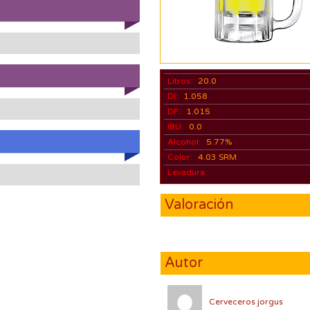
Litros:
20.0
DI:
1.058
DF:
1.015
IBU:
0.0
Alcohol:
5.77%
Color:
4.03 SRM
Levadura:
Valoración
Autor
Cerveceros jorgus