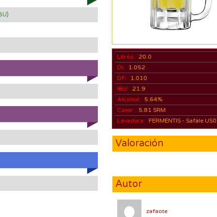
IBU)
)
Litros:
20.0
DI:
1.052
DF:
1.010
IBU:
21.9
Alcohol:
5.64%
Color:
5.81 SRM
Levadura:
FERMENTIS - Safale US
Valoración
Autor
zafaote