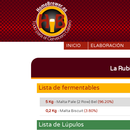
SKIP TO CONTENT
INICIO
ELABORACIÓN
La Rub
Lista de fermentables
5 Kg
- Malta Pale (2 Row) Bel
(96.20%)
0,2 Kg
- Malta Biscuit
(3.80%)
Lista de Lúpulos