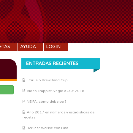
ETAS
AYUDA
LOGIN
ENTRADAS RECIENTES
I Ciruelo BrewBand Cup
Vídeo Trappist Single ACCE 2018
NEIPA, cómo debe ser?
Año 2017 en números y estadísticas de
recetas
Berliner Weisse con Piña