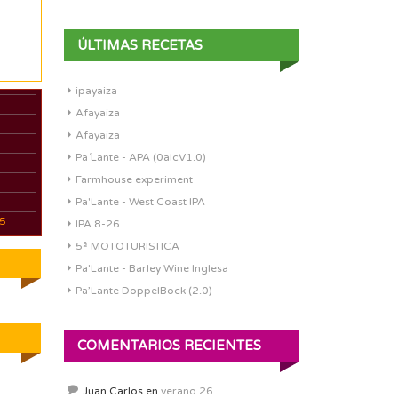
ÚLTIMAS RECETAS
ipayaiza
Afayaiza
Afayaiza
Pa´Lante - APA (0alcV1.0)
Farmhouse experiment
Pa'Lante - West Coast IPA
05
IPA 8-26
5ª MOTOTURISTICA
Pa'Lante - Barley Wine Inglesa
Pa’Lante DoppelBock (2.0)
COMENTARIOS RECIENTES
Juan Carlos
en
verano 26