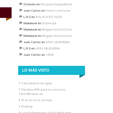
Orlando
en
Pa’Lante DoppelBock
Juan Carlos
en
Kolsch concurso
L.R.S
en
KOLSCH EG 2025
Makakuel
en
Doble ipa
Makakuel
en
Belgian blond (Clon)
Makakuel
en
Belgian blond (Clon)
Juan Carlos
en
6091 MUEVEMIL
L.R.S
en
6091 MUEVEMIL
Juan Carlos
en
1906
LO MÁS VISTO
Calculadora de agua
Recetas APA para el concurso
HomeBrewer.es
El arroz en la cerveza
DryHop
Lúpulo temprano o First Wort Hop