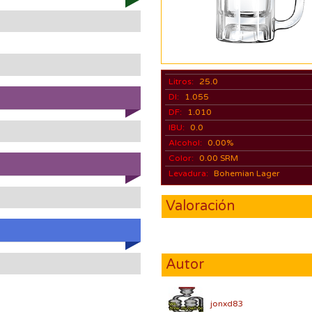
Litros:
25.0
DI:
1.055
DF:
1.010
IBU:
0.0
Alcohol:
0.00%
Color:
0.00 SRM
Levadura:
Bohemian Lager
Valoración
Autor
jonxd83