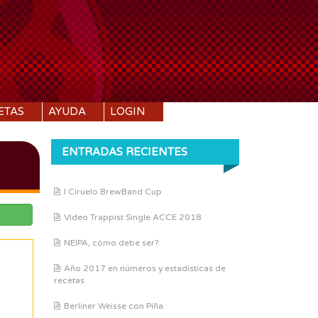
ETAS
AYUDA
LOGIN
ENTRADAS RECIENTES
I Ciruelo BrewBand Cup
Vídeo Trappist Single ACCE 2018
NEIPA, cómo debe ser?
Año 2017 en números y estadísticas de
recetas
Berliner Weisse con Piña