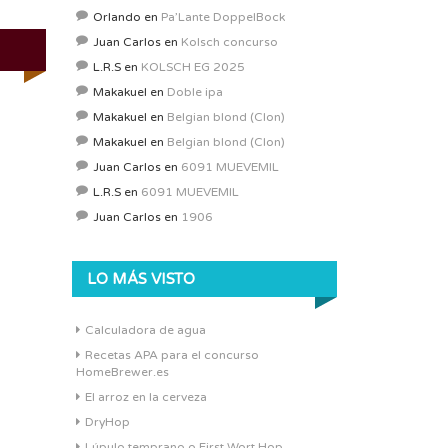
Orlando
en
Pa’Lante DoppelBock
Juan Carlos
en
Kolsch concurso
L.R.S
en
KOLSCH EG 2025
Makakuel
en
Doble ipa
Makakuel
en
Belgian blond (Clon)
Makakuel
en
Belgian blond (Clon)
Juan Carlos
en
6091 MUEVEMIL
L.R.S
en
6091 MUEVEMIL
Juan Carlos
en
1906
LO MÁS VISTO
Calculadora de agua
Recetas APA para el concurso
HomeBrewer.es
El arroz en la cerveza
DryHop
Lúpulo temprano o First Wort Hop