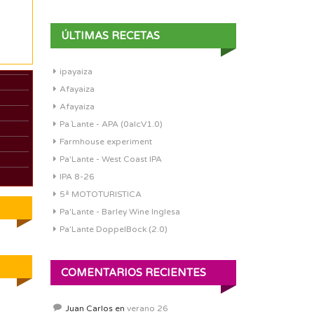
ÚLTIMAS RECETAS
ipayaiza
Afayaiza
Afayaiza
Pa´Lante - APA (0alcV1.0)
Farmhouse experiment
Pa'Lante - West Coast IPA
IPA 8-26
5ª MOTOTURISTICA
Pa'Lante - Barley Wine Inglesa
Pa’Lante DoppelBock (2.0)
COMENTARIOS RECIENTES
Juan Carlos
en
verano 26