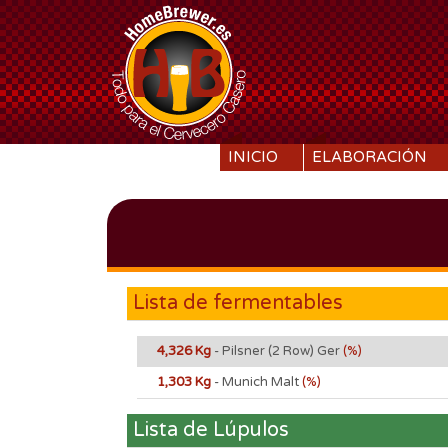
SKIP TO CONTENT
INICIO
ELABORACIÓN
Lista de fermentables
4,326 Kg
- Pilsner (2 Row) Ger
(%)
1,303 Kg
- Munich Malt
(%)
Lista de Lúpulos