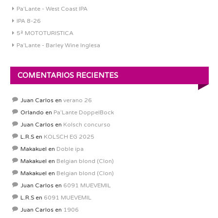
Pa'Lante - West Coast IPA
IPA 8-26
5ª MOTOTURISTICA
Pa'Lante - Barley Wine Inglesa
COMENTARIOS RECIENTES
Juan Carlos
en
verano 26
Orlando
en
Pa’Lante DoppelBock
Juan Carlos
en
Kolsch concurso
L.R.S
en
KOLSCH EG 2025
Makakuel
en
Doble ipa
Makakuel
en
Belgian blond (Clon)
Makakuel
en
Belgian blond (Clon)
Juan Carlos
en
6091 MUEVEMIL
L.R.S
en
6091 MUEVEMIL
Juan Carlos
en
1906