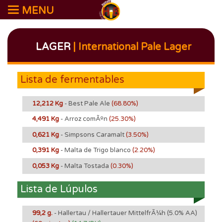
MENU
LAGER
| International Pale Lager
Lista de fermentables
12,212 Kg
- Best Pale Ale
(68.80%)
4,491 Kg
- Arroz comÃºn
(25.30%)
0,621 Kg
- Simpsons Caramalt
(3.50%)
0,391 Kg
- Malta de Trigo blanco
(2.20%)
0,053 Kg
- Malta Tostada
(0.30%)
Lista de Lúpulos
99,2 g.
- Hallertau / Hallertauer MittelfrÃ¼h
(5.0% AA)