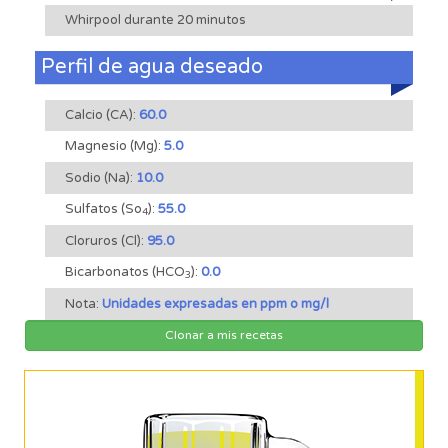
Whirpool durante 20 minutos
Perfil de agua deseado
Calcio (CA):
60.0
Magnesio (Mg):
5.0
Sodio (Na):
10.0
Sulfatos (So
):
55.0
4
Cloruros (Cl):
95.0
Bicarbonatos (HCO
):
0.0
3
Nota:
Unidades expresadas en ppm o mg/l
Clonar a mis recetas