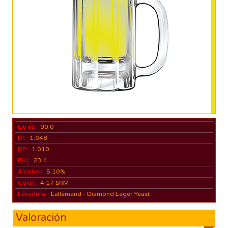
Litros:
90.0
DI:
1.048
DF:
1.010
IBU:
23.4
Alcohol:
5.10%
Color:
4.17 SRM
Levadura:
Lallemand - Diamond Lager Yeast
Valoración