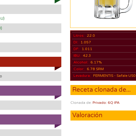
BU)
U)
Litros:
22.0
DI:
1.057
DF:
1.011
IBU:
42.3
Alcohol:
6.17%
Color:
6.78 SRM
Levadura:
FERMENTIS - Safale US
do
Receta clonada de...
Clonada de:
Privado: 6Q IPA
Valoración