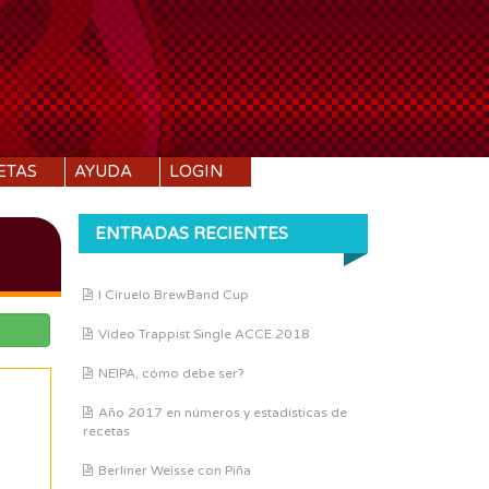
ETAS
AYUDA
LOGIN
ENTRADAS RECIENTES
I Ciruelo BrewBand Cup
Vídeo Trappist Single ACCE 2018
NEIPA, cómo debe ser?
Año 2017 en números y estadísticas de
recetas
Berliner Weisse con Piña