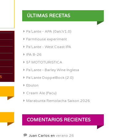
ÚLTIMAS RECETAS
Pa´Lante - APA (0alcV1.0)
Farmhouse experiment
Pa'Lante - West Coast IPA
IPA 8-26
5ª MOTOTURISTICA
Pa'Lante - Barley Wine Inglesa
05
Pa’Lante DoppelBock (2.0)
Ebulon
Cream Ale (Facu)
Marabunta Remolacha Saison 2026
COMENTARIOS RECIENTES
Juan Carlos
en
verano 26