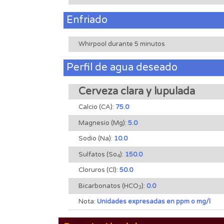
Enfriado
Whirpool durante 5 minutos
Perfil de agua deseado
Cerveza clara y lupulada
Calcio (CA):
75.0
Magnesio (Mg):
5.0
Sodio (Na):
10.0
Sulfatos (So
):
150.0
4
Cloruros (Cl):
50.0
Bicarbonatos (HCO
):
0.0
3
Nota:
Unidades expresadas en ppm o mg/l