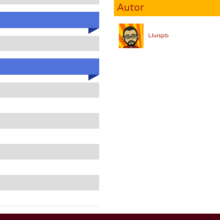
Autor
Lluispb