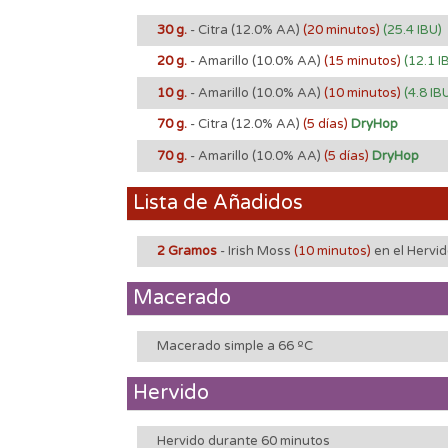
30 g.
- Citra
(12.0% AA)
(20 minutos)
(25.4 IBU)
20 g.
- Amarillo
(10.0% AA)
(15 minutos)
(12.1 I
10 g.
- Amarillo
(10.0% AA)
(10 minutos)
(4.8 IB
70 g.
- Citra
(12.0% AA)
(5 días)
DryHop
70 g.
- Amarillo
(10.0% AA)
(5 días)
DryHop
Lista de Añadidos
2 Gramos
- Irish Moss
(10 minutos)
en el Hervi
Macerado
Macerado simple a 66 ºC
Hervido
Hervido durante 60 minutos