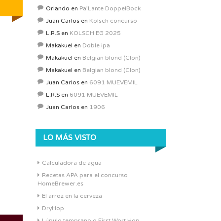
Orlando
en
Pa’Lante DoppelBock
Juan Carlos
en
Kolsch concurso
L.R.S
en
KOLSCH EG 2025
Makakuel
en
Doble ipa
Makakuel
en
Belgian blond (Clon)
Makakuel
en
Belgian blond (Clon)
Juan Carlos
en
6091 MUEVEMIL
L.R.S
en
6091 MUEVEMIL
Juan Carlos
en
1906
LO MÁS VISTO
Calculadora de agua
Recetas APA para el concurso
HomeBrewer.es
El arroz en la cerveza
DryHop
Lúpulo temprano o First Wort Hop