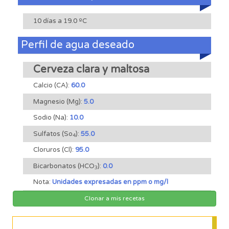
10 días a 19.0 ºC
Perfil de agua deseado
Cerveza clara y maltosa
Calcio (CA):
60.0
Magnesio (Mg):
5.0
Sodio (Na):
10.0
Sulfatos (So
):
55.0
4
Cloruros (Cl):
95.0
Bicarbonatos (HCO
):
0.0
3
Nota:
Unidades expresadas en ppm o mg/l
Clonar a mis recetas