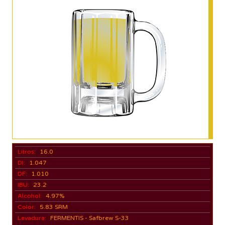
Litros:
16.0
DI:
1.047
DF:
1.010
IBU:
23.2
Alcohol:
4.97%
Color:
5.83 SRM
Levadura:
FERMENTIS - Safbrew S-33