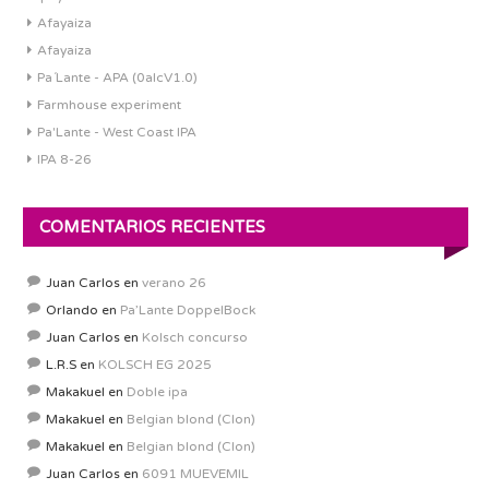
Afayaiza
Afayaiza
Pa´Lante - APA (0alcV1.0)
Farmhouse experiment
Pa'Lante - West Coast IPA
IPA 8-26
COMENTARIOS RECIENTES
Juan Carlos
en
verano 26
Orlando
en
Pa’Lante DoppelBock
Juan Carlos
en
Kolsch concurso
L.R.S
en
KOLSCH EG 2025
Makakuel
en
Doble ipa
Makakuel
en
Belgian blond (Clon)
Makakuel
en
Belgian blond (Clon)
Juan Carlos
en
6091 MUEVEMIL