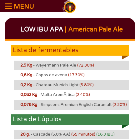
MENU
LOW IBU APA
| American Pale Ale
Lista de fermentables
2,5 Kg
- Weyermann Pale Ale
(72.30%)
0,6 Kg
- Copos de avena
(17.30%)
0,2 Kg
- Chateau Munich Light
(5.80%)
0,082 Kg
- Malta AromÃ¡tica
(2.40%)
0,078 Kg
- Simpsons Premium English Caramalt
(2.30%)
Lista de Lúpulos
20 g.
- Cascade
(5.0% AA)
(55 minutos)
(16.3 IBU)