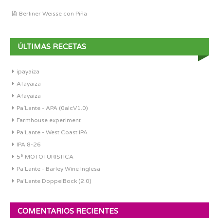
Berliner Weisse con Piña
ÚLTIMAS RECETAS
ipayaiza
Afayaiza
Afayaiza
Pa´Lante - APA (0alcV1.0)
Farmhouse experiment
Pa'Lante - West Coast IPA
IPA 8-26
5ª MOTOTURISTICA
Pa'Lante - Barley Wine Inglesa
Pa’Lante DoppelBock (2.0)
COMENTARIOS RECIENTES