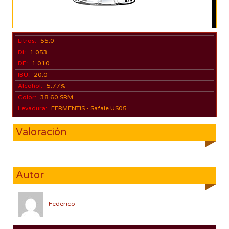
Litros:
55.0
DI:
1.053
DF:
1.010
IBU:
20.0
Alcohol:
5.77%
Color:
38.60 SRM
Levadura:
FERMENTIS - Safale US05
Valoración
Autor
Federico