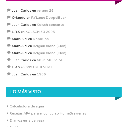
Juan Carlos
en
verano 26
Orlando
en
Pa’Lante DoppelBock
Juan Carlos
en
Kolsch concurso
L.R.S
en
KOLSCH EG 2025
Makakuel
en
Doble ipa
Makakuel
en
Belgian blond (Clon)
Makakuel
en
Belgian blond (Clon)
Juan Carlos
en
6091 MUEVEMIL
L.R.S
en
6091 MUEVEMIL
Juan Carlos
en
1906
LO MÁS VISTO
Calculadora de agua
Recetas APA para el concurso HomeBrewer.es
El arroz en la cerveza