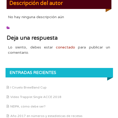
Descripción del autor
No hay ninguna descripción aún
Deja una respuesta
Lo siento, debes estar
conectado
para publicar un
comentario.
ENTRADAS RECIENTES
I Ciruelo BrewBand Cup
Vídeo Trappist Single ACCE 2018
NEIPA, cómo debe ser?
Año 2017 en números y estadísticas de recetas