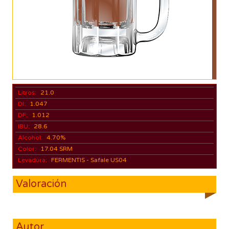
Litros:
21.0
DI:
1.047
DF:
1.012
IBU:
28.6
Alcohol:
4.70%
Color:
17.04 SRM
Levadura:
FERMENTIS - Safale US04
Valoración
Autor