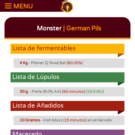
MENU
Monster
| German Pils
Lista de fermentables
4 Kg
- Pilsner (2 Row) Bel
(80.00%)
Lista de Lúpulos
30 g.
- Perle
(8.0% AA)
(60 minutos)
(28.6 IBU)
Lista de Añadidos
10 Gramos
- Irish Moss
(15 minutos)
en el Hervido
Macerado