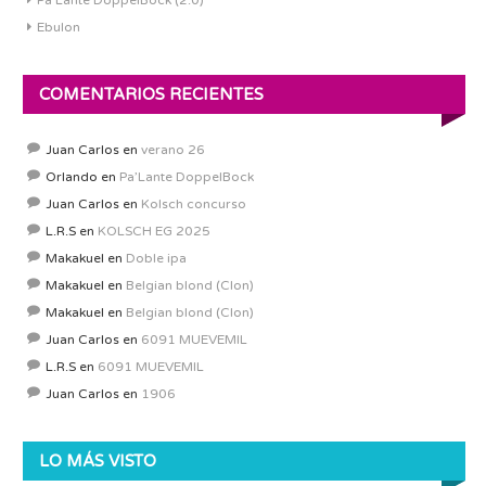
Pa’Lante DoppelBock (2.0)
Ebulon
COMENTARIOS RECIENTES
Juan Carlos
en
verano 26
Orlando
en
Pa’Lante DoppelBock
Juan Carlos
en
Kolsch concurso
L.R.S
en
KOLSCH EG 2025
Makakuel
en
Doble ipa
Makakuel
en
Belgian blond (Clon)
Makakuel
en
Belgian blond (Clon)
Juan Carlos
en
6091 MUEVEMIL
L.R.S
en
6091 MUEVEMIL
Juan Carlos
en
1906
LO MÁS VISTO