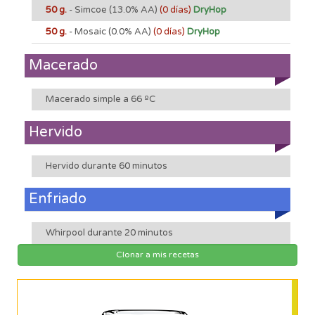
50 g.
- Simcoe
(13.0% AA)
(0 días)
DryHop
50 g.
- Mosaic
(0.0% AA)
(0 días)
DryHop
Macerado
Macerado simple a 66 ºC
Hervido
Hervido durante 60 minutos
Enfriado
Whirpool durante 20 minutos
Clonar a mis recetas