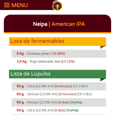
MENU
Neipa
| American IPA
Lista de fermentables
5 Kg
- Chateau pilsen
(76.90%)
1,5 Kg
- Trigo Malteado, Bel
(23.10%)
Lista de Lúpulos
50 g.
- Citra
(12.0% AA)
(0 minutos)
(24.3 IBU)
50 g.
- Simcoe
(13.0% AA)
(0 minutos)
(26.3 IBU)
50 g.
- Mosaic
(13.0% AA)
(0 días)
DryHop
50 g.
- Citra
(12.0% AA)
(0 días)
DryHop