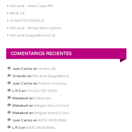
Pa'Lante - West Coast IPA
IPA 8-26
5ª MOTOTURISTICA
Pa'Lante - Barley Wine Inglesa
Pa’Lante DoppelBock (2.0)
COMENTARIOS RECIENTES
Juan Carlos
en
verano 26
Orlando
en
Pa’Lante DoppelBock
Juan Carlos
en
Kolsch concurso
L.R.S
en
KOLSCH EG 2025
Makakuel
en
Doble ipa
Makakuel
en
Belgian blond (Clon)
Makakuel
en
Belgian blond (Clon)
Juan Carlos
en
6091 MUEVEMIL
L.R.S
en
6091 MUEVEMIL