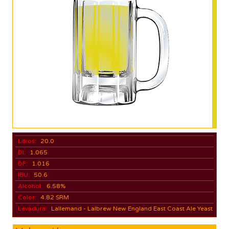
Litros:
20.0
DI:
1.065
DF:
1.016
IBU:
50.6
Alcohol:
6.58%
Color:
4.82 SRM
Levadura:
Lallemand - Lalbrew New England East Coast Ale Yeast