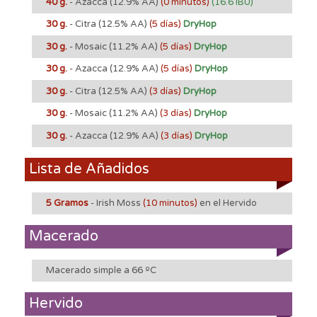
40 g.
- Azacca
(12.9% AA)
(0 minutos)
(16.6 IBU)
30 g.
- Citra
(12.5% AA)
(5 días)
DryHop
30 g.
- Mosaic
(11.2% AA)
(5 días)
DryHop
30 g.
- Azacca
(12.9% AA)
(5 días)
DryHop
30 g.
- Citra
(12.5% AA)
(3 días)
DryHop
30 g.
- Mosaic
(11.2% AA)
(3 días)
DryHop
30 g.
- Azacca
(12.9% AA)
(3 días)
DryHop
Lista de Añadidos
5 Gramos
- Irish Moss
(10 minutos)
en el Hervido
Macerado
Macerado simple a 66 ºC
Hervido