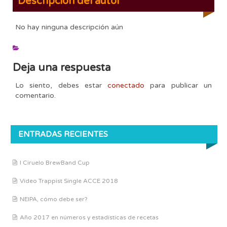
Descripción del autor
No hay ninguna descripción aún
Deja una respuesta
Lo siento, debes estar
conectado
para publicar un
comentario.
ENTRADAS RECIENTES
I Ciruelo BrewBand Cup
Vídeo Trappist Single ACCE 2018
NEIPA, cómo debe ser?
Año 2017 en números y estadísticas de recetas