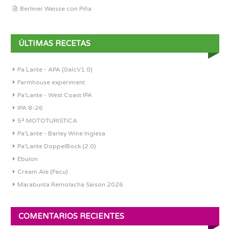
Berliner Weisse con Piña
ÚLTIMAS RECETAS
Pa´Lante - APA (0alcV1.0)
Farmhouse experiment
Pa'Lante - West Coast IPA
IPA 8-26
5ª MOTOTURISTICA
Pa'Lante - Barley Wine Inglesa
Pa’Lante DoppelBock (2.0)
Ebulon
Cream Ale (Facu)
Marabunta Remolacha Saison 2026
COMENTARIOS RECIENTES