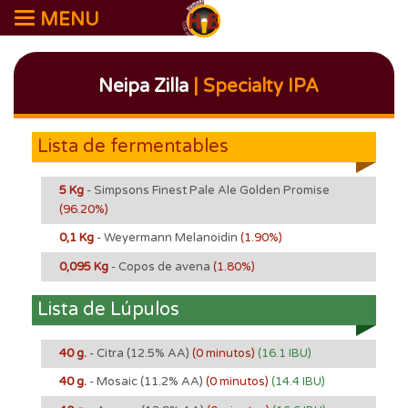
MENU
Neipa Zilla
| Specialty IPA
Lista de fermentables
5 Kg
- Simpsons Finest Pale Ale Golden Promise
(96.20%)
0,1 Kg
- Weyermann Melanoidin
(1.90%)
0,095 Kg
- Copos de avena
(1.80%)
Lista de Lúpulos
40 g.
- Citra
(12.5% AA)
(0 minutos)
(16.1 IBU)
40 g.
- Mosaic
(11.2% AA)
(0 minutos)
(14.4 IBU)