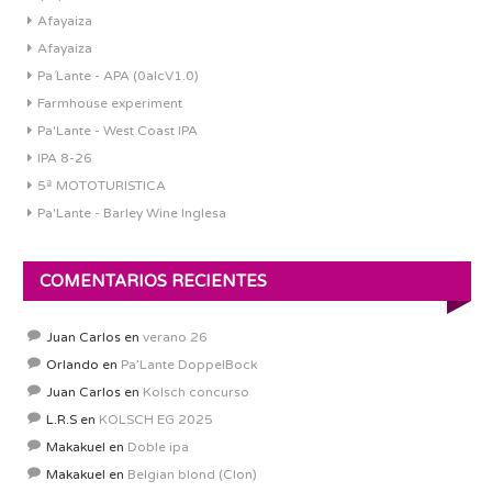
Afayaiza
Afayaiza
Pa´Lante - APA (0alcV1.0)
Farmhouse experiment
Pa'Lante - West Coast IPA
IPA 8-26
5ª MOTOTURISTICA
Pa'Lante - Barley Wine Inglesa
COMENTARIOS RECIENTES
Juan Carlos
en
verano 26
Orlando
en
Pa’Lante DoppelBock
Juan Carlos
en
Kolsch concurso
L.R.S
en
KOLSCH EG 2025
Makakuel
en
Doble ipa
Makakuel
en
Belgian blond (Clon)