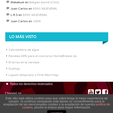
Makakuel
en
Belgian blond (Clon)
Juan Carlos
en
6091 MUEVEMIL
L.R.S
en
6091 MUEVEMIL
Juan Carlos
en
1906
LO MÁS VISTO
Calculadora de agua
Recetas APA para el concurso HomeBrewer.es
El arroz en la cerveza
DryHop
Lúpulo temprano o First Wort Hop
Todos los derechos reservados
ChangeLog
Este sitio web utiliza cookies para que usted tenga la mejor experiencia de
usuario. Si continúa navegando está dando su consentimiento para la
aceptación de las mencionadas cookies y la aceptación de nuestra
política de
cookies
, pinche el enlace para mayor información.