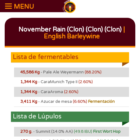
MENU
November Rain (Clon) (Clon) (Clon)
|
English Barleywine
Lista de fermentables
45,586 Kg
- Pale Ale Weyermann
(88.20%)
1,344 Kg
- CaraMunich Type II
(2.60%)
1,344 Kg
- CaraAroma
(2.60%)
3,411 Kg
- Azucar de mesa
(6.60%)
Fermentación
Lista de Lúpulos
270 g.
- Summit
(14.0% AA)
(49.8 IBU)
First Wort Hop