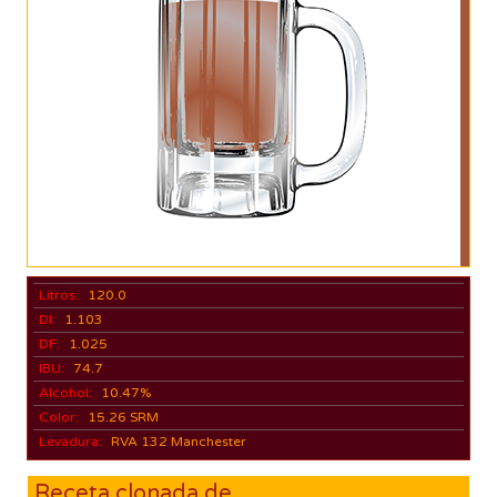
Litros:
120.0
DI:
1.103
DF:
1.025
IBU:
74.7
Alcohol:
10.47%
Color:
15.26 SRM
Levadura:
RVA 132 Manchester
Receta clonada de...