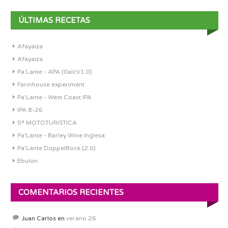
ÚLTIMAS RECETAS
Afayaiza
Afayaiza
Pa´Lante - APA (0alcV1.0)
Farmhouse experiment
Pa'Lante - West Coast IPA
IPA 8-26
5ª MOTOTURISTICA
Pa'Lante - Barley Wine Inglesa
Pa’Lante DoppelBock (2.0)
Ebulon
COMENTARIOS RECIENTES
Juan Carlos
en
verano 26