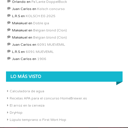
Orlando
en
Pa’Lante DoppelBock
Juan Carlos
en
Kolsch concurso
L.R.S
en
KOLSCH EG 2025
Makakuel
en
Doble ipa
Makakuel
en
Belgian blond (Clon)
Makakuel
en
Belgian blond (Clon)
Juan Carlos
en
6091 MUEVEMIL
L.R.S
en
6091 MUEVEMIL
Juan Carlos
en
1906
LO MÁS VISTO
Calculadora de agua
Recetas APA para el concurso HomeBrewer.es
El arroz en la cerveza
DryHop
Lúpulo temprano o First Wort Hop