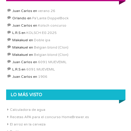
Juan Carlos
en
verano 26
Orlando
en
Pa’Lante DoppelBock
Juan Carlos
en
Kolsch concurso
L.R.S
en
KOLSCH EG 2025
Makakuel
en
Doble ipa
Makakuel
en
Belgian blond (Clon)
Makakuel
en
Belgian blond (Clon)
Juan Carlos
en
6091 MUEVEMIL
L.R.S
en
6091 MUEVEMIL
Juan Carlos
en
1906
LO MÁS VISTO
Calculadora de agua
Recetas APA para el concurso HomeBrewer.es
El arroz en la cerveza