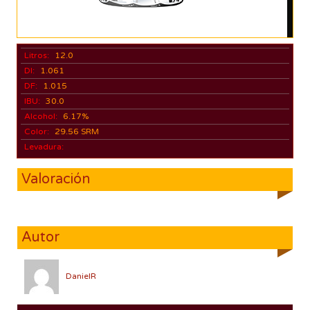
Litros:
12.0
DI:
1.061
DF:
1.015
IBU:
30.0
Alcohol:
6.17%
Color:
29.56 SRM
Levadura:
Valoración
Autor
DanielR