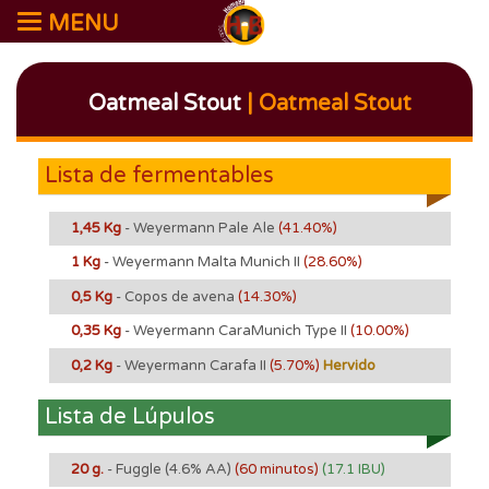
MENU
Oatmeal Stout
| Oatmeal Stout
Lista de fermentables
1,45 Kg
- Weyermann Pale Ale
(41.40%)
1 Kg
- Weyermann Malta Munich II
(28.60%)
0,5 Kg
- Copos de avena
(14.30%)
0,35 Kg
- Weyermann CaraMunich Type II
(10.00%)
0,2 Kg
- Weyermann Carafa II
(5.70%)
Hervido
Lista de Lúpulos
20 g.
- Fuggle
(4.6% AA)
(60 minutos)
(17.1 IBU)