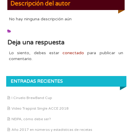
Descripción del autor
No hay ninguna descripción aún
Deja una respuesta
Lo siento, debes estar
conectado
para publicar un
comentario.
ENTRADAS RECIENTES
I Ciruelo BrewBand Cup
Vídeo Trappist Single ACCE 2018
NEIPA, cómo debe ser?
Año 2017 en números y estadísticas de recetas