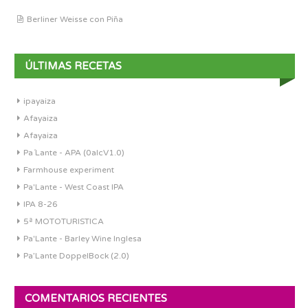
Berliner Weisse con Piña
ÚLTIMAS RECETAS
ipayaiza
Afayaiza
Afayaiza
Pa´Lante - APA (0alcV1.0)
Farmhouse experiment
Pa'Lante - West Coast IPA
IPA 8-26
5ª MOTOTURISTICA
Pa'Lante - Barley Wine Inglesa
Pa’Lante DoppelBock (2.0)
COMENTARIOS RECIENTES