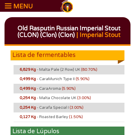
MENU
Old Rasputin Russian Imperial Stout
(CLON) (Clon) (Clon)
| Imperial Stout
Lista de fermentables
6,829 Kg
- Malta Pale (2 Row) UK
(80.70%)
0,499 Kg
- CaraMunich Type II
(5.90%)
0,499 Kg
- CaraAroma
(5.90%)
0,254 Kg
- Malta Chocolate UK
(3.00%)
0,254 Kg
- Carafa Special I
(3.00%)
0,127 Kg
- Roasted Barley
(1.50%)
Lista de Lúpulos