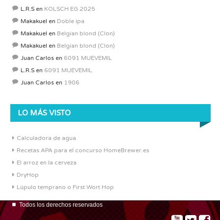
L.R.S
en
KOLSCH EG 2025
Makakuel
en
Doble ipa
Makakuel
en
Belgian blond (Clon)
Makakuel
en
Belgian blond (Clon)
Juan Carlos
en
6091 MUEVEMIL
L.R.S
en
6091 MUEVEMIL
Juan Carlos
en
1906
LO MÁS VISTO
Calculadora de agua
Recetas APA para el concurso HomeBrewer.es
El arroz en la cerveza
DryHop
Lúpulo temprano o First Wort Hop
Todos los derechos reservados