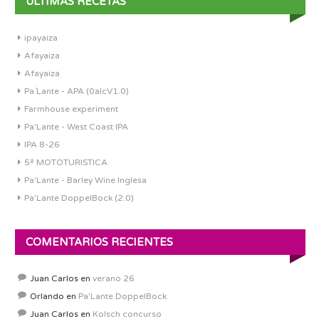
ÚLTIMAS RECETAS
ipayaiza
Afayaiza
Afayaiza
Pa´Lante - APA (0alcV1.0)
Farmhouse experiment
Pa'Lante - West Coast IPA
IPA 8-26
5ª MOTOTURISTICA
Pa'Lante - Barley Wine Inglesa
Pa’Lante DoppelBock (2.0)
COMENTARIOS RECIENTES
Juan Carlos
en
verano 26
Orlando
en
Pa’Lante DoppelBock
Juan Carlos
en
Kolsch concurso