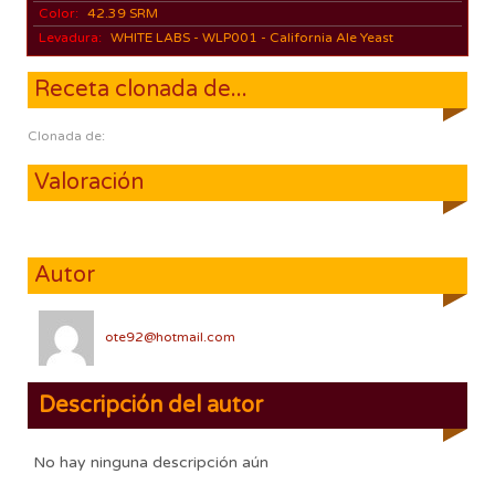
Color:
42.39 SRM
Levadura:
WHITE LABS - WLP001 - California Ale Yeast
Receta clonada de...
Clonada de:
Valoración
Autor
ote92@hotmail.com
Descripción del autor
No hay ninguna descripción aún