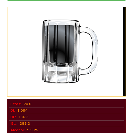
Litros:
20.0
DI:
1.094
DF:
1.023
IBU:
285.2
Alcohol:
9.53%