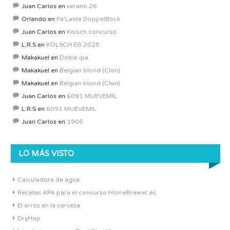
Juan Carlos
en
verano 26
Orlando
en
Pa’Lante DoppelBock
Juan Carlos
en
Kolsch concurso
L.R.S
en
KOLSCH EG 2025
Makakuel
en
Doble ipa
Makakuel
en
Belgian blond (Clon)
Makakuel
en
Belgian blond (Clon)
Juan Carlos
en
6091 MUEVEMIL
L.R.S
en
6091 MUEVEMIL
Juan Carlos
en
1906
LO MÁS VISTO
Calculadora de agua
Recetas APA para el concurso HomeBrewer.es
El arroz en la cerveza
DryHop