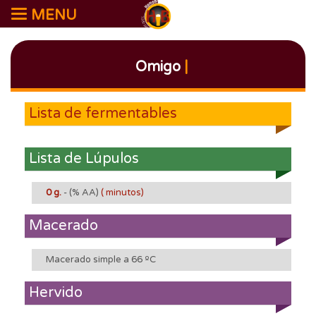
MENU
Omigo
|
Lista de fermentables
Lista de Lúpulos
0 g.
-
(% AA)
( minutos)
Macerado
Macerado simple a 66 ºC
Hervido