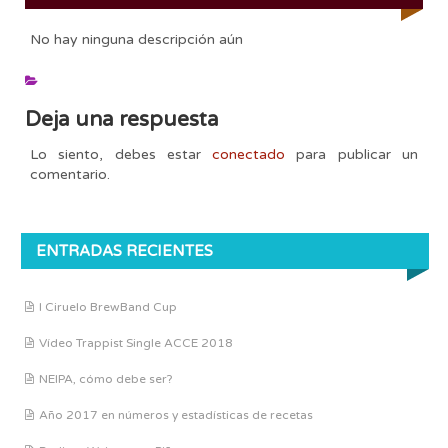
No hay ninguna descripción aún
Deja una respuesta
Lo siento, debes estar
conectado
para publicar un
comentario.
ENTRADAS RECIENTES
I Ciruelo BrewBand Cup
Vídeo Trappist Single ACCE 2018
NEIPA, cómo debe ser?
Año 2017 en números y estadísticas de recetas