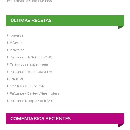
Berliner Weisse con Piña
ÚLTIMAS RECETAS
ipayaiza
Afayaiza
Afayaiza
Pa´Lante - APA (0alcV1.0)
Farmhouse experiment
Pa'Lante - West Coast IPA
IPA 8-26
5ª MOTOTURISTICA
Pa'Lante - Barley Wine Inglesa
Pa’Lante DoppelBock (2.0)
COMENTARIOS RECIENTES